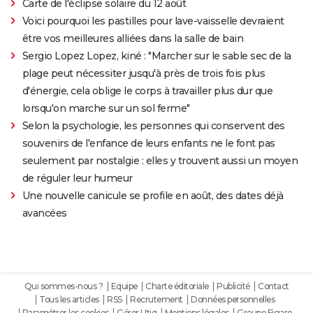
Carte de l'éclipse solaire du 12 août
Voici pourquoi les pastilles pour lave-vaisselle devraient
être vos meilleures alliées dans la salle de bain
Sergio Lopez Lopez, kiné : "Marcher sur le sable sec de la
plage peut nécessiter jusqu'à près de trois fois plus
d'énergie, cela oblige le corps à travailler plus dur que
lorsqu'on marche sur un sol ferme"
Selon la psychologie, les personnes qui conservent des
souvenirs de l'enfance de leurs enfants ne le font pas
seulement par nostalgie : elles y trouvent aussi un moyen
de réguler leur humeur
Une nouvelle canicule se profile en août, des dates déjà
avancées
Qui sommes-nous ?
Equipe
Charte éditoriale
Publicité
Contact
Tous les articles
RSS
Recrutement
Données personnelles
Paramétrer les cookies
Gérer Utiq
Mentions légales
Groupe Figaro