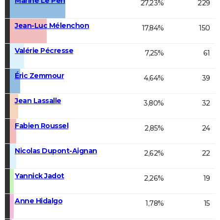
Marine Le Pen
27,23%
229
Jean-Luc Mélenchon
17,84%
150
Valérie Pécresse
7,25%
61
Éric Zemmour
4,64%
39
Jean Lassalle
3,80%
32
Fabien Roussel
2,85%
24
Nicolas Dupont-Aignan
2,62%
22
Yannick Jadot
2,26%
19
Anne Hidalgo
1,78%
15