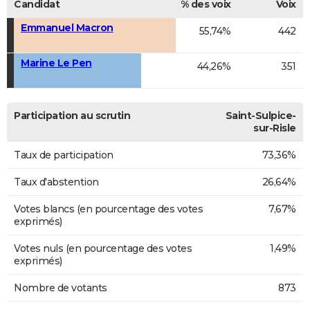
Candidat
% des voix
Voix
Emmanuel Macron
55,74%
442
Marine Le Pen
44,26%
351
Participation au scrutin
Saint-Sulpice-
sur-Risle
Taux de participation
73,36%
Taux d'abstention
26,64%
Votes blancs (en pourcentage des votes
7,67%
exprimés)
Votes nuls (en pourcentage des votes
1,49%
exprimés)
Nombre de votants
873