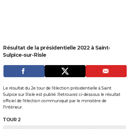
City break
Voyage de noces
Climat
Destinations
Voyage nature
Forum
+
PHOTO
GUIDES D'ACHAT
BONS PLANS
CARTE DE VOEUX
Résultat de la présidentielle 2022 à Saint-
Carte Bonne année
Carte Pâques
Carte de Noël
Carte Saint-Valentin
Carte d'anniversaire
DICTIONNAIRE
Sulpice-sur-Risle
Biographies
Expressions
Dictionnaire
Citations
Proverbes
PROGRAMME TV
COPAINS D'AVANT
Se connecter
Collèges
Universités
Service militaire
S'inscrire
Lycées
Primaires
Entreprises
Avis de recherche
Le résultat du 2e tour de l'élection présidentielle à Saint
AVIS DE DÉCÈS
Sulpice sur Risle est publié. Retrouvez ci-dessous le résultat
FORUM
officiel de l'élection communiqué par le ministère de
l'Intérieur.
Lifestyle
Sport
Television
Cinema
Bricolage
Culture
Auto
Voyage
TOUR 2