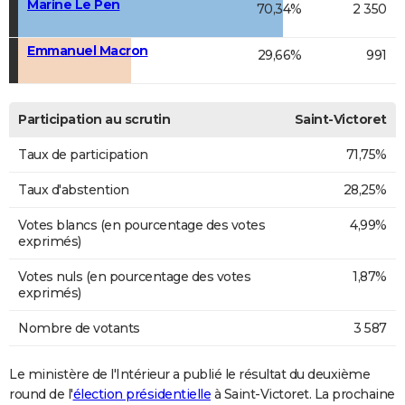
Marine Le Pen
70,34%
2 350
Emmanuel Macron
29,66%
991
Participation au scrutin
Saint-Victoret
Taux de participation
71,75%
Taux d'abstention
28,25%
Votes blancs (en pourcentage des votes
4,99%
exprimés)
Votes nuls (en pourcentage des votes
1,87%
exprimés)
Nombre de votants
3 587
Le ministère de l'Intérieur a publié le résultat du deuxième
round de l'
élection présidentielle
à Saint-Victoret. La prochaine