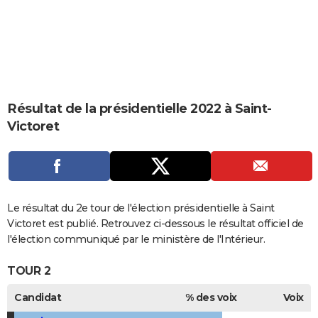
City break
Voyage de noces
Climat
Destinations
Voyage nature
Forum
+
PHOTO
GUIDES D'ACHAT
BONS PLANS
CARTE DE VOEUX
Résultat de la présidentielle 2022 à Saint-
Victoret
Carte Bonne année
Carte Pâques
Carte de Noël
Carte Saint-Valentin
Carte d'anniversaire
DICTIONNAIRE
Biographies
Expressions
Dictionnaire
Citations
Proverbes
PROGRAMME TV
COPAINS D'AVANT
Le résultat du 2e tour de l'élection présidentielle à Saint
Se connecter
Collèges
Universités
Service militaire
S'inscrire
Lycées
Primaires
Entreprises
Avis de recherche
AVIS DE DÉCÈS
Victoret est publié. Retrouvez ci-dessous le résultat officiel de
l'élection communiqué par le ministère de l'Intérieur.
FORUM
TOUR 2
Lifestyle
Sport
Television
Cinema
Bricolage
Culture
Auto
Voyage
Candidat
% des voix
Voix