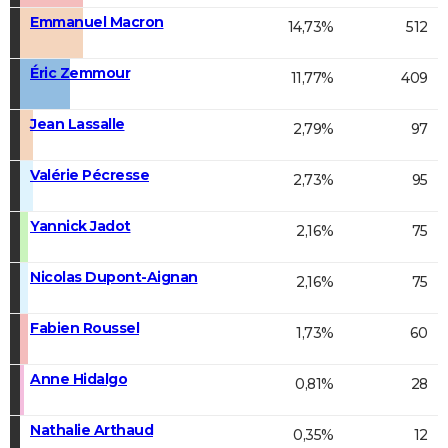
Emmanuel Macron
14,73%
512
Éric Zemmour
11,77%
409
Jean Lassalle
2,79%
97
Valérie Pécresse
2,73%
95
Yannick Jadot
2,16%
75
Nicolas Dupont-Aignan
2,16%
75
Fabien Roussel
1,73%
60
Anne Hidalgo
0,81%
28
Nathalie Arthaud
0,35%
12