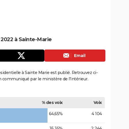
e 2022 à Sainte-Marie
Email
ésidentielle à Sainte Marie est publié. Retrouvez ci-
ion communiqué par le ministère de l'Intérieur.
% des voix
Voix
64,65%
4 104
35,35%
2 244