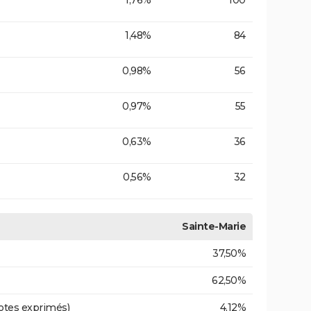
1,76%
100
1,48%
84
0,98%
56
0,97%
55
0,63%
36
0,56%
32
Sainte-Marie
37,50%
62,50%
otes exprimés)
4,12%