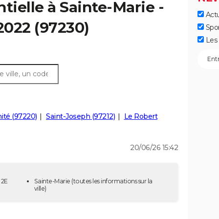
tielle à Sainte-Marie -
Actu
 2022 (97230)
Spo
Les 
nité (97220)
Saint-Joseph (97212)
Le Robert
20/06/26 15:42
 2E
Sainte-Marie
(toutes les informations sur la
ville)