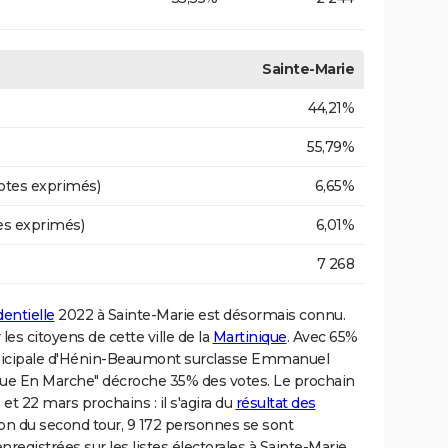
Sainte-Marie
44,21%
55,79%
otes exprimés)
6,65%
es exprimés)
6,01%
7 268
dentielle
2022 à Sainte-Marie est désormais connu.
es citoyens de cette ville de la
Martinique
. Avec 65%
unicipale d'Hénin-Beaumont surclasse Emmanuel
que En Marche" décroche 35% des votes. Le prochain
 et 22 mars prochains : il s'agira du
résultat des
sion du second tour, 9 172 personnes se sont
egistrées sur les listes électorales à Sainte-Marie.