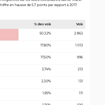
hiffre en hausse de 5,7 points par rapport à 2017.
% des voix
Voix
50,32%
2 863
17,80%
1 013
17,50%
996
3,74%
213
2,30%
131
1,95%
111