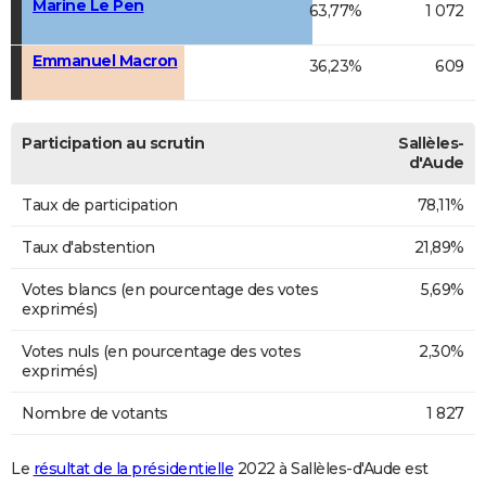
Marine Le Pen
63,77%
1 072
Emmanuel Macron
36,23%
609
Participation au scrutin
Sallèles-
d'Aude
Taux de participation
78,11%
Taux d'abstention
21,89%
Votes blancs (en pourcentage des votes
5,69%
exprimés)
Votes nuls (en pourcentage des votes
2,30%
exprimés)
Nombre de votants
1 827
Le
résultat de la présidentielle
2022 à Sallèles-d'Aude est