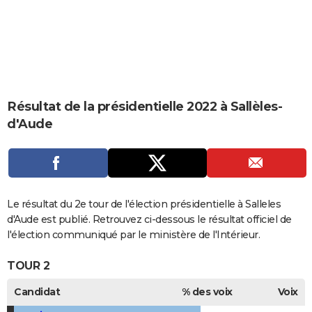
City break
Voyage de noces
Climat
Destinations
Voyage nature
Forum
+
PHOTO
GUIDES D'ACHAT
BONS PLANS
CARTE DE VOEUX
Résultat de la présidentielle 2022 à Sallèles-
d'Aude
Carte Bonne année
Carte Pâques
Carte de Noël
Carte Saint-Valentin
Carte d'anniversaire
DICTIONNAIRE
Biographies
Expressions
Dictionnaire
Citations
Proverbes
PROGRAMME TV
COPAINS D'AVANT
Le résultat du 2e tour de l'élection présidentielle à Salleles
Se connecter
Collèges
Universités
Service militaire
S'inscrire
Lycées
Primaires
Entreprises
Avis de recherche
AVIS DE DÉCÈS
d'Aude est publié. Retrouvez ci-dessous le résultat officiel de
l'élection communiqué par le ministère de l'Intérieur.
FORUM
TOUR 2
Lifestyle
Sport
Television
Cinema
Bricolage
Culture
Auto
Voyage
Candidat
% des voix
Voix