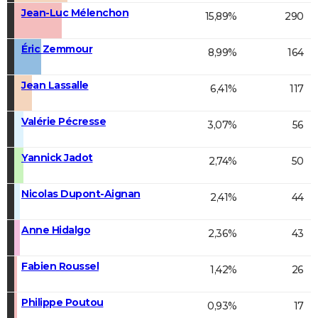
Jean-Luc Mélenchon
15,89%
290
Éric Zemmour
8,99%
164
Jean Lassalle
6,41%
117
Valérie Pécresse
3,07%
56
Yannick Jadot
2,74%
50
Nicolas Dupont-Aignan
2,41%
44
Anne Hidalgo
2,36%
43
Fabien Roussel
1,42%
26
Philippe Poutou
0,93%
17