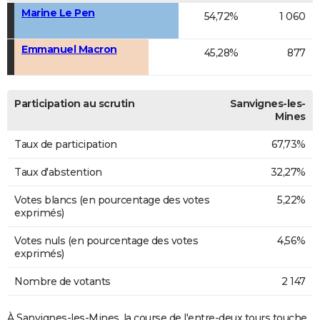
Marine Le Pen
54,72%
1 060
Emmanuel Macron
45,28%
877
Participation au scrutin
Sanvignes-les-
Mines
Taux de participation
67,73%
Taux d'abstention
32,27%
Votes blancs (en pourcentage des votes
5,22%
exprimés)
Votes nuls (en pourcentage des votes
4,56%
exprimés)
Nombre de votants
2 147
À Sanvignes-les-Mines, la course de l'entre-deux tours touche