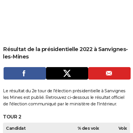
City break
Voyage de noces
Climat
Destinations
Voyage nature
Forum
+
PHOTO
GUIDES D'ACHAT
BONS PLANS
CARTE DE VOEUX
Résultat de la présidentielle 2022 à Sanvignes-
Carte Bonne année
Carte Pâques
Carte de Noël
Carte Saint-Valentin
Carte d'anniversaire
DICTIONNAIRE
les-Mines
Biographies
Expressions
Dictionnaire
Citations
Proverbes
PROGRAMME TV
COPAINS D'AVANT
Se connecter
Collèges
Universités
Service militaire
S'inscrire
Lycées
Primaires
Entreprises
Avis de recherche
Le résultat du 2e tour de l'élection présidentielle à Sanvignes
AVIS DE DÉCÈS
les Mines est publié. Retrouvez ci-dessous le résultat officiel
FORUM
de l'élection communiqué par le ministère de l'Intérieur.
Lifestyle
Sport
Television
Cinema
Bricolage
Culture
Auto
Voyage
TOUR 2
Candidat
% des voix
Voix