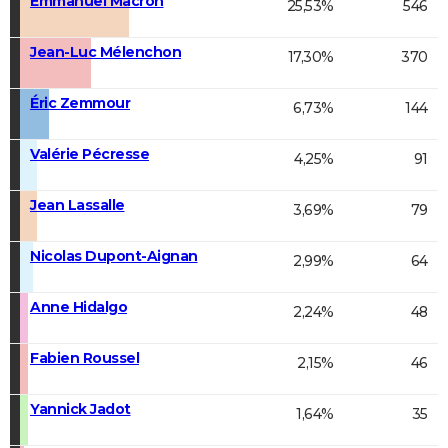
Emmanuel Macron
25,53%
546
Jean-Luc Mélenchon
17,30%
370
Éric Zemmour
6,73%
144
Valérie Pécresse
4,25%
91
Jean Lassalle
3,69%
79
Nicolas Dupont-Aignan
2,99%
64
Anne Hidalgo
2,24%
48
Fabien Roussel
2,15%
46
Yannick Jadot
1,64%
35