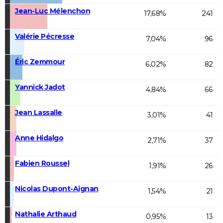
Jean-Luc Mélenchon
17,68%
241
Valérie Pécresse
7,04%
96
Éric Zemmour
6,02%
82
Yannick Jadot
4,84%
66
Jean Lassalle
3,01%
41
Anne Hidalgo
2,71%
37
Fabien Roussel
1,91%
26
Nicolas Dupont-Aignan
1,54%
21
Nathalie Arthaud
0,95%
13