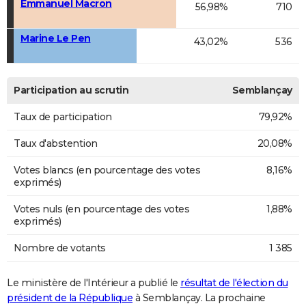
Emmanuel Macron
56,98%
710
Marine Le Pen
43,02%
536
Participation au scrutin
Semblançay
Taux de participation
79,92%
Taux d'abstention
20,08%
Votes blancs (en pourcentage des votes
8,16%
exprimés)
Votes nuls (en pourcentage des votes
1,88%
exprimés)
Nombre de votants
1 385
Le ministère de l'Intérieur a publié le
résultat de l'élection du
président de la République
à Semblançay. La prochaine