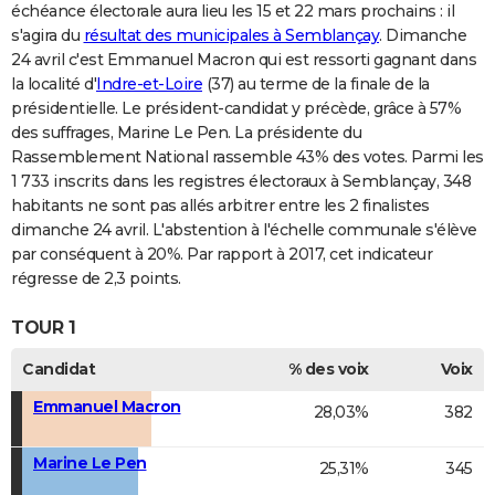
échéance électorale aura lieu les 15 et 22 mars prochains : il
s'agira du
résultat des municipales à Semblançay
. Dimanche
24 avril c'est Emmanuel Macron qui est ressorti gagnant dans
la localité d'
Indre-et-Loire
(37) au terme de la finale de la
présidentielle. Le président-candidat y précède, grâce à 57%
des suffrages, Marine Le Pen. La présidente du
Rassemblement National rassemble 43% des votes. Parmi les
1 733 inscrits dans les registres électoraux à Semblançay, 348
habitants ne sont pas allés arbitrer entre les 2 finalistes
dimanche 24 avril. L'abstention à l'échelle communale s'élève
par conséquent à 20%. Par rapport à 2017, cet indicateur
régresse de 2,3 points.
TOUR 1
Candidat
% des voix
Voix
Emmanuel Macron
28,03%
382
Marine Le Pen
25,31%
345