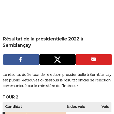
City break
Voyage de noces
Climat
Destinations
Voyage nature
Forum
+
PHOTO
GUIDES D'ACHAT
BONS PLANS
CARTE DE VOEUX
Résultat de la présidentielle 2022 à
Semblançay
Carte Bonne année
Carte Pâques
Carte de Noël
Carte Saint-Valentin
Carte d'anniversaire
DICTIONNAIRE
Biographies
Expressions
Dictionnaire
Citations
Proverbes
PROGRAMME TV
COPAINS D'AVANT
Le résultat du 2e tour de l'élection présidentielle à Semblancay
Se connecter
Collèges
Universités
Service militaire
S'inscrire
Lycées
Primaires
Entreprises
Avis de recherche
AVIS DE DÉCÈS
est publié. Retrouvez ci-dessous le résultat officiel de l'élection
communiqué par le ministère de l'Intérieur.
FORUM
TOUR 2
Lifestyle
Sport
Television
Cinema
Bricolage
Culture
Auto
Voyage
Candidat
% des voix
Voix