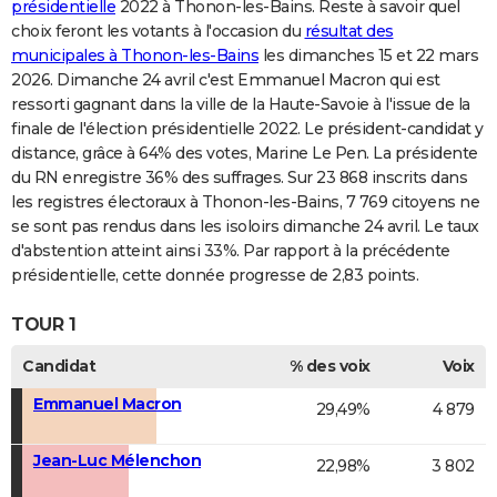
présidentielle
2022 à Thonon-les-Bains. Reste à savoir quel
choix feront les votants à l'occasion du
résultat des
municipales à Thonon-les-Bains
les dimanches 15 et 22 mars
2026. Dimanche 24 avril c'est Emmanuel Macron qui est
ressorti gagnant dans la ville de la Haute-Savoie à l'issue de la
finale de l'élection présidentielle 2022. Le président-candidat y
distance, grâce à 64% des votes, Marine Le Pen. La présidente
du RN enregistre 36% des suffrages. Sur 23 868 inscrits dans
les registres électoraux à Thonon-les-Bains, 7 769 citoyens ne
se sont pas rendus dans les isoloirs dimanche 24 avril. Le taux
d'abstention atteint ainsi 33%. Par rapport à la précédente
présidentielle, cette donnée progresse de 2,83 points.
TOUR 1
Candidat
% des voix
Voix
Emmanuel Macron
29,49%
4 879
Jean-Luc Mélenchon
22,98%
3 802