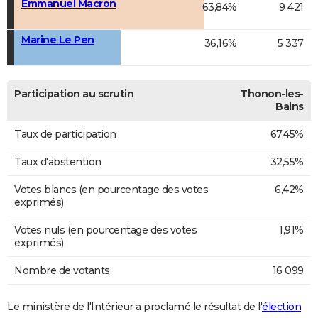
Emmanuel Macron
63,84%
9 421
Marine Le Pen
36,16%
5 337
Participation au scrutin
Thonon-les-
Bains
Taux de participation
67,45%
Taux d'abstention
32,55%
Votes blancs (en pourcentage des votes
6,42%
exprimés)
Votes nuls (en pourcentage des votes
1,91%
exprimés)
Nombre de votants
16 099
Le ministère de l'Intérieur a proclamé le résultat de l'
élection