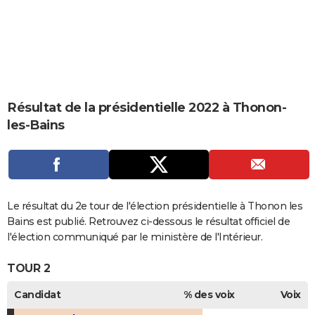
City break
Voyage de noces
Climat
Destinations
Voyage nature
Forum
+
PHOTO
GUIDES D'ACHAT
BONS PLANS
CARTE DE VOEUX
Résultat de la présidentielle 2022 à Thonon-
les-Bains
Carte Bonne année
Carte Pâques
Carte de Noël
Carte Saint-Valentin
Carte d'anniversaire
DICTIONNAIRE
Biographies
Expressions
Dictionnaire
Citations
Proverbes
PROGRAMME TV
COPAINS D'AVANT
Le résultat du 2e tour de l'élection présidentielle à Thonon les
Se connecter
Collèges
Universités
Service militaire
S'inscrire
Lycées
Primaires
Entreprises
Avis de recherche
AVIS DE DÉCÈS
Bains est publié. Retrouvez ci-dessous le résultat officiel de
l'élection communiqué par le ministère de l'Intérieur.
FORUM
TOUR 2
Lifestyle
Sport
Television
Cinema
Bricolage
Culture
Auto
Voyage
Candidat
% des voix
Voix