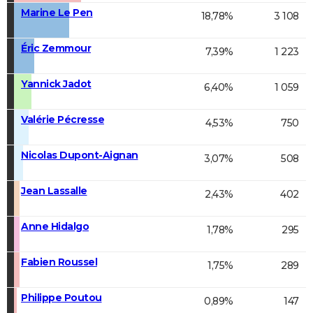
Marine Le Pen
18,78%
3 108
Éric Zemmour
7,39%
1 223
Yannick Jadot
6,40%
1 059
Valérie Pécresse
4,53%
750
Nicolas Dupont-Aignan
3,07%
508
Jean Lassalle
2,43%
402
Anne Hidalgo
1,78%
295
Fabien Roussel
1,75%
289
Philippe Poutou
0,89%
147