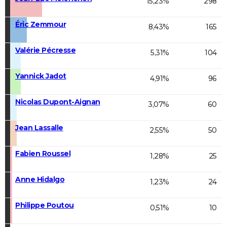
15,23%
298
Éric Zemmour
8,43%
165
Valérie Pécresse
5,31%
104
Yannick Jadot
4,91%
96
Nicolas Dupont-Aignan
3,07%
60
Jean Lassalle
2,55%
50
Fabien Roussel
1,28%
25
Anne Hidalgo
1,23%
24
Philippe Poutou
0,51%
10