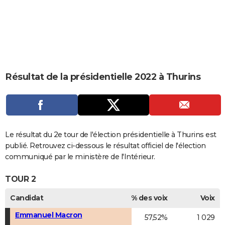
City break
Voyage de noces
Climat
Destinations
Voyage nature
Forum
+
PHOTO
GUIDES D'ACHAT
BONS PLANS
CARTE DE VOEUX
Résultat de la présidentielle 2022 à Thurins
Carte Bonne année
Carte Pâques
Carte de Noël
Carte Saint-Valentin
Carte d'anniversaire
DICTIONNAIRE
Biographies
Expressions
Dictionnaire
Citations
Proverbes
PROGRAMME TV
COPAINS D'AVANT
Le résultat du 2e tour de l'élection présidentielle à Thurins est
publié. Retrouvez ci-dessous le résultat officiel de l'élection
Se connecter
Collèges
Universités
Service militaire
S'inscrire
Lycées
Primaires
Entreprises
Avis de recherche
AVIS DE DÉCÈS
communiqué par le ministère de l'Intérieur.
FORUM
TOUR 2
Lifestyle
Sport
Television
Cinema
Bricolage
Culture
Auto
Voyage
Candidat
% des voix
Voix
Emmanuel Macron
57,52%
1 029