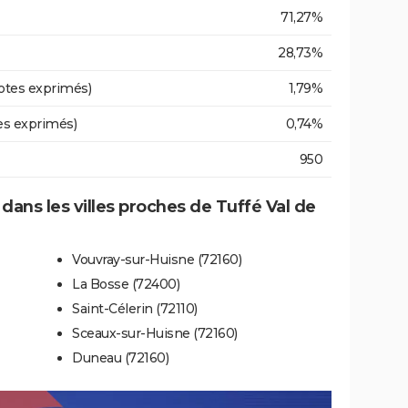
71,27%
28,73%
otes exprimés)
1,79%
es exprimés)
0,74%
950
 dans les villes proches de Tuffé Val de
Vouvray-sur-Huisne (72160)
La Bosse (72400)
Saint-Célerin (72110)
Sceaux-sur-Huisne (72160)
Duneau (72160)