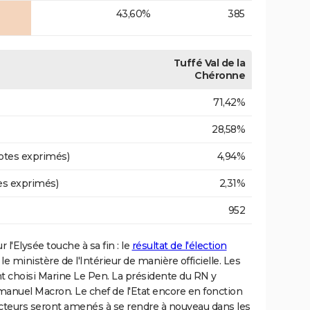
43,60%
385
Tuffé Val de la
Chéronne
71,42%
28,58%
otes exprimés)
4,94%
es exprimés)
2,31%
952
 l'Elysée touche à sa fin : le
résultat de l'élection
 ministère de l'Intérieur de manière officielle. Les
t choisi Marine Le Pen. La présidente du RN y
anuel Macron. Le chef de l'Etat encore en fonction
cteurs seront amenés à se rendre à nouveau dans les