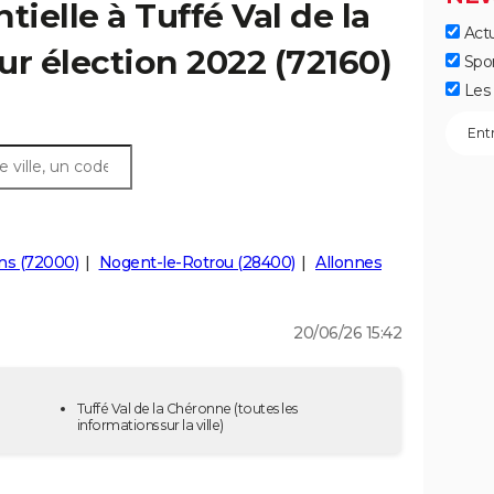
tielle à Tuffé Val de la
Actu
ur élection 2022 (72160)
Spo
Les 
ns (72000)
Nogent-le-Rotrou (28400)
Allonnes
20/06/26 15:42
Tuffé Val de la Chéronne
(toutes les
informations sur la ville)