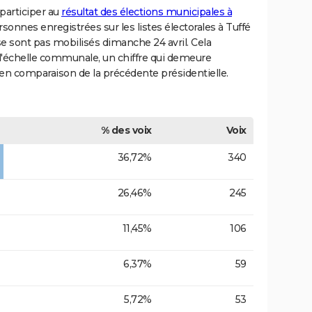
 participer au
résultat des élections municipales à
ersonnes enregistrées sur les listes électorales à Tuffé
se sont pas mobilisés dimanche 24 avril. Cela
l'échelle communale, un chiffre qui demeure
 en comparaison de la précédente présidentielle.
% des voix
Voix
36,72%
340
26,46%
245
11,45%
106
6,37%
59
5,72%
53