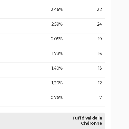
3,46%
32
2,59%
24
2,05%
19
1,73%
16
1,40%
13
1,30%
12
0,76%
7
Tuffé Val de la
Chéronne