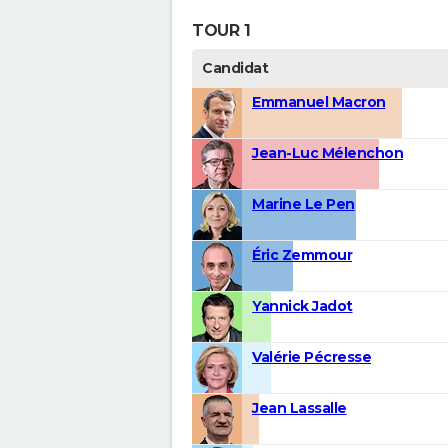
TOUR 1
Candidat
Emmanuel Macron
Jean-Luc Mélenchon
Marine Le Pen
Éric Zemmour
Yannick Jadot
Valérie Pécresse
Jean Lassalle