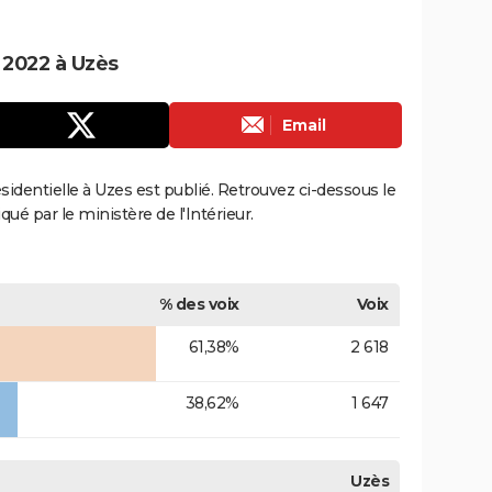
e 2022 à Uzès
Email
ésidentielle à Uzes est publié. Retrouvez ci-dessous le
qué par le ministère de l'Intérieur.
% des voix
Voix
61,38%
2 618
38,62%
1 647
Uzès