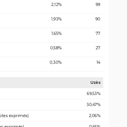
2,12%
99
1,93%
90
1,65%
77
0,58%
27
0,30%
14
Uzès
69,53%
30,47%
otes exprimés)
2,06%
es exprimés)
0,65%