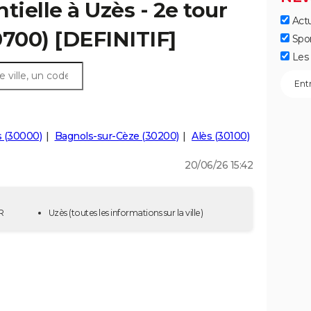
tielle à Uzès - 2e tour
Actu
0700) [DEFINITIF]
Spo
Les 
 (30000)
Bagnols-sur-Cèze (30200)
Alès (30100)
20/06/26 15:42
R
Uzès
(toutes les informations sur la ville)