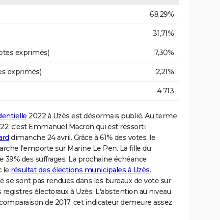
68,29%
31,71%
otes exprimés)
7,30%
es exprimés)
2,21%
4 713
dentielle
2022 à Uzès est désormais publié. Au terme
022, c'est Emmanuel Macron qui est ressorti
ard
dimanche 24 avril. Grâce à 61% des votes, le
rche l'emporte sur Marine Le Pen. La fille du
re 39% des suffrages. La prochaine échéance
c le
résultat des élections municipales à Uzès
.
e se sont pas rendues dans les bureaux de vote sur
 registres électoraux à Uzès. L'abstention au niveau
 comparaison de 2017, cet indicateur demeure assez