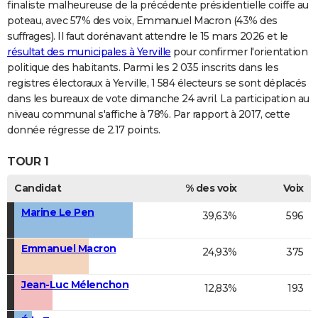
finaliste malheureuse de la précédente présidentielle coiffe au
poteau, avec 57% des voix, Emmanuel Macron (43% des
suffrages). Il faut dorénavant attendre le 15 mars 2026 et le
résultat des municipales à Yerville
pour confirmer l'orientation
politique des habitants. Parmi les 2 035 inscrits dans les
registres électoraux à Yerville, 1 584 électeurs se sont déplacés
dans les bureaux de vote dimanche 24 avril. La participation au
niveau communal s'affiche à 78%. Par rapport à 2017, cette
donnée régresse de 2.17 points.
TOUR 1
Candidat
% des voix
Voix
Marine Le Pen
39,63%
596
Emmanuel Macron
24,93%
375
Jean-Luc Mélenchon
12,83%
193