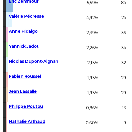
Éric Zemmour
5,59%
84
Valérie Pécresse
4,92%
74
Anne Hidalgo
2,39%
36
Yannick Jadot
2,26%
34
Nicolas Dupont-Aignan
2,13%
32
Fabien Roussel
1,93%
29
Jean Lassalle
1,93%
29
Philippe Poutou
0,86%
13
Nathalie Arthaud
0,60%
9