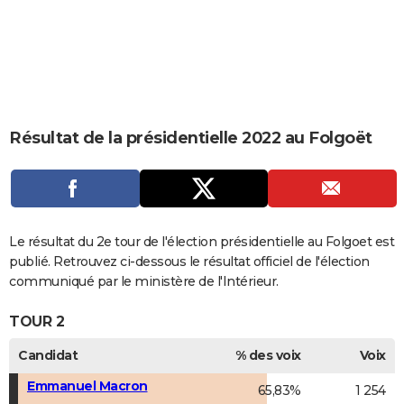
City break
Voyage de noces
Climat
Destinations
Voyage nature
Forum
+
PHOTO
GUIDES D'ACHAT
BONS PLANS
CARTE DE VOEUX
Résultat de la présidentielle 2022 au Folgoët
Carte Bonne année
Carte Pâques
Carte de Noël
Carte Saint-Valentin
Carte d'anniversaire
DICTIONNAIRE
Biographies
Expressions
Dictionnaire
Citations
Proverbes
PROGRAMME TV
COPAINS D'AVANT
Le résultat du 2e tour de l'élection présidentielle au Folgoet est
publié. Retrouvez ci-dessous le résultat officiel de l'élection
Se connecter
Collèges
Universités
Service militaire
S'inscrire
Lycées
Primaires
Entreprises
Avis de recherche
AVIS DE DÉCÈS
communiqué par le ministère de l'Intérieur.
FORUM
TOUR 2
Lifestyle
Sport
Television
Cinema
Bricolage
Culture
Auto
Voyage
Candidat
% des voix
Voix
Emmanuel Macron
65,83%
1 254