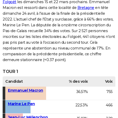
Folgoët
les dimanches 15 et 22 mars prochains. Emmanuel
Macron est ressorti dans cette localité de
Bretagne
en tête
dimanche 24 avril, à l'issue de la finale de la présidentielle
2022. L'actuel chef de l'Etat y surclasse, grâce à 66% des votes,
Marine Le Pen. La députée de la onzième circonscription du
Pas-de-Calais recueille 34% des votes. Sur 2 521 personnes
inscrites sur les listes électorales au Folgoët, 441 citoyens n'ont
pas pris part au vote à l'occasion du second tour. Cela
représente une abstention au niveau communal de 17%. En
comparaison de la précédente présidentielle, ce chiffre
demeure stationnaire (+0.37 point).
TOUR 1
Candidat
% des voix
Voix
Emmanuel Macron
36,51%
755
Marine Le Pen
22,53%
466
Jean-Luc Mélenchon