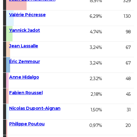
15,91%
329
Valérie Pécresse
6,29%
130
Yannick Jadot
4,74%
98
Jean Lassalle
3,24%
67
Éric Zemmour
3,24%
67
Anne Hidalgo
2,32%
48
Fabien Roussel
2,18%
45
Nicolas Dupont-Aignan
1,50%
31
Philippe Poutou
0,97%
20