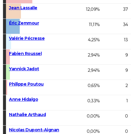
Jean Lassalle
12,09%
37
Éric Zemmour
11,11%
34
Valérie Pécresse
4,25%
13
Fabien Roussel
2,94%
9
Yannick Jadot
2,94%
9
Philippe Poutou
0,65%
2
Anne Hidalgo
0,33%
1
Nathalie Arthaud
0,00%
0
Nicolas Dupont-Aignan
0,00%
0