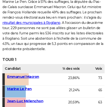
Marine Le Pen. Grâce à 51% des suffrages, la députée du Pas-
de-Calais surclasse Emmanuel Macron. Celui qui fut ministre
de François Hollande recueille 49% des suffrages. Le prochain
rendez-vous électoral aura lieu en mars prochain : il s'agira du
résultat des municipales à Rogliano
. A l'occasion du deuxième
tour, 229 personnes ne sont pas allées glisser un bulletin de
vote dans l'urne parmi les 536 inscrits sur les listes électorales
à Rogliano. Soit une abstention à l'échelle de la commune de
43%, un taux qui progresse de 5,3 points en comparaison de la
précédente présidentielle.
TOUR 1
Candidat
% des voix
Voix
Emmanuel Macron
23,86%
73
Marine Le Pen
21,24%
65
Jean-Luc Mélenchon
20,59%
63