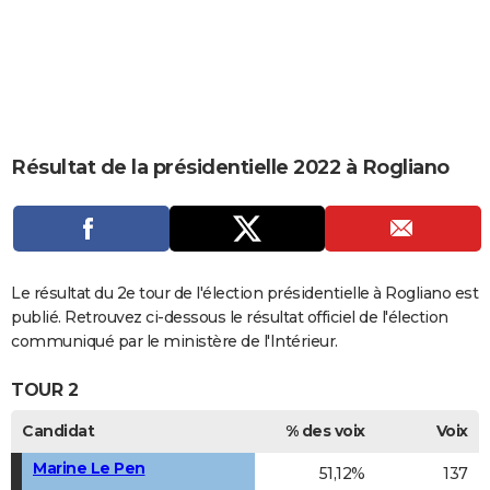
City break
Voyage de noces
Climat
Destinations
Voyage nature
Forum
+
PHOTO
GUIDES D'ACHAT
BONS PLANS
CARTE DE VOEUX
Résultat de la présidentielle 2022 à Rogliano
Carte Bonne année
Carte Pâques
Carte de Noël
Carte Saint-Valentin
Carte d'anniversaire
DICTIONNAIRE
Biographies
Expressions
Dictionnaire
Citations
Proverbes
PROGRAMME TV
COPAINS D'AVANT
Le résultat du 2e tour de l'élection présidentielle à Rogliano est
publié. Retrouvez ci-dessous le résultat officiel de l'élection
Se connecter
Collèges
Universités
Service militaire
S'inscrire
Lycées
Primaires
Entreprises
Avis de recherche
AVIS DE DÉCÈS
communiqué par le ministère de l'Intérieur.
FORUM
TOUR 2
Lifestyle
Sport
Television
Cinema
Bricolage
Culture
Auto
Voyage
Candidat
% des voix
Voix
Marine Le Pen
51,12%
137