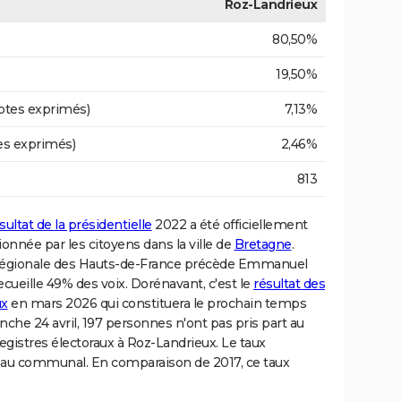
Roz-Landrieux
80,50%
19,50%
otes exprimés)
7,13%
es exprimés)
2,46%
813
sultat de la présidentielle
2022 a été officiellement
onnée par les citoyens dans la ville de
Bretagne
.
re régionale des Hauts-de-France précède Emmanuel
ecueille 49% des voix. Dorénavant, c'est le
résultat des
ux
en mars 2026 qui constituera le prochain temps
nche 24 avril, 197 personnes n'ont pas pris part au
 registres électoraux à Roz-Landrieux. Le taux
veau communal. En comparaison de 2017, ce taux