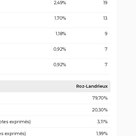
2,49%
19
1,70%
13
1,18%
9
0,92%
7
0,92%
7
Roz-Landrieux
79,70%
20,30%
otes exprimés)
3,11%
es exprimés)
1,99%