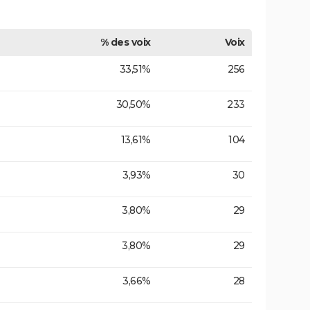
% des voix
Voix
33,51%
256
30,50%
233
13,61%
104
3,93%
30
3,80%
29
3,80%
29
3,66%
28