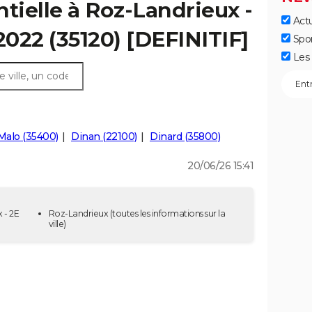
ntielle à Roz-Landrieux -
Actu
2022 (35120) [DEFINITIF]
Spo
Les 
Malo (35400)
Dinan (22100)
Dinard (35800)
20/06/26 15:41
 - 2E
Roz-Landrieux
(toutes les informations sur la
ville)