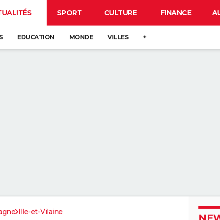
TUALITÉS
SPORT
CULTURE
FINANCE
A
S
EDUCATION
MONDE
VILLES
+
agne
Ille-et-Vilaine
NEW