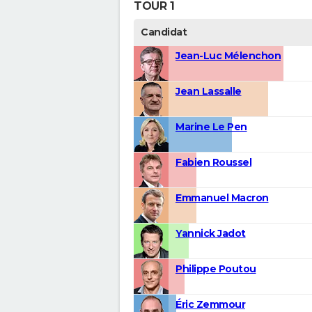
TOUR 1
Candidat
Jean-Luc Mélenchon
Jean Lassalle
Marine Le Pen
Fabien Roussel
Emmanuel Macron
Yannick Jadot
Philippe Poutou
Éric Zemmour