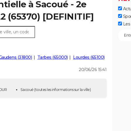
tielle à Sacoué - 2e
Actu
22 (65370) [DEFINITIF]
Spo
Les 
Gaudens (31800)
Tarbes (65000)
Lourdes (65100)
20/06/26 15:41
TOUR
Sacoué
(toutes les informations sur la ville)