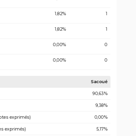
1,82%
1
1,82%
1
0,00%
0
0,00%
0
Sacoué
90,63%
9,38%
otes exprimés)
0,00%
es exprimés)
5,17%