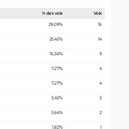
% des voix
Voix
29,09%
16
25,45%
14
16,36%
9
7,27%
4
7,27%
4
5,45%
3
3,64%
2
1,82%
1