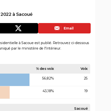
e 2022 à Sacoué
Email
résidentielle à Sacoue est publié. Retrouvez ci-dessous
uniqué par le ministère de l'Intérieur.
% des voix
Voix
56,82%
25
43,18%
19
Sacoué