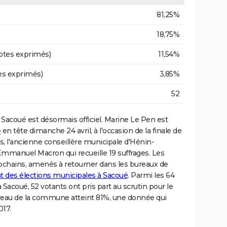
81,25%
18,75%
otes exprimés)
11,54%
es exprimés)
3,85%
52
Sacoué est désormais officiel. Marine Le Pen est
e
en tête dimanche 24 avril, à l'occasion de la finale de
es, l'ancienne conseillère municipale d'Hénin-
mmanuel Macron qui recueille 19 suffrages. Les
rochains, amenés à retourner dans les bureaux de
at des élections municipales à Sacoué
. Parmi les 64
à Sacoué, 52 votants ont pris part au scrutin pour le
iveau de la commune atteint 81%, une donnée qui
017.