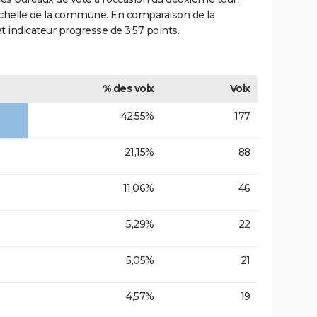
'échelle de la commune. En comparaison de la
t indicateur progresse de 3,57 points.
% des voix
Voix
42,55%
177
21,15%
88
11,06%
46
5,29%
22
5,05%
21
4,57%
19