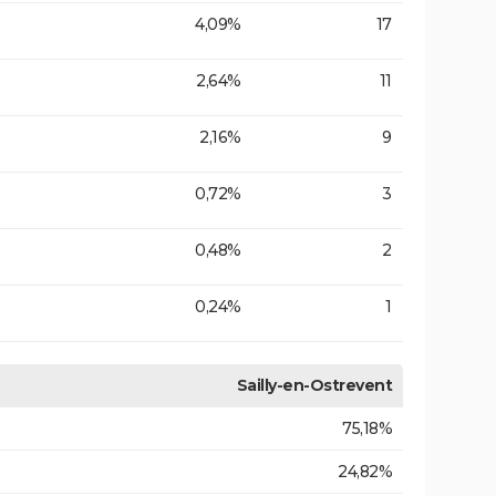
4,09%
17
2,64%
11
2,16%
9
0,72%
3
0,48%
2
0,24%
1
Sailly-en-Ostrevent
75,18%
24,82%