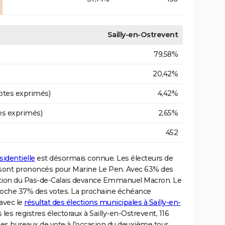
Sailly-en-Ostrevent
79,58%
20,42%
otes exprimés)
4,42%
es exprimés)
2,65%
452
sidentielle
est désormais connue. Les électeurs de
sont prononcés pour Marine Le Pen. Avec 63% des
ription du Pas-de-Calais devance Emmanuel Macron. Le
croche 37% des votes. La prochaine échéance
 avec le
résultat des élections municipales à Sailly-en-
s les registres électoraux à Sailly-en-Ostrevent, 116
es bureaux de vote à l'occasion du deuxième tour.