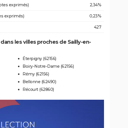
otes exprimés)
2,34%
es exprimés)
0,23%
427
 dans les villes proches de Sailly-en-
Éterpigny (62156)
Boiry-Notre-Dame (62156)
Rémy (62156)
Bellonne (62490)
Récourt (62860)