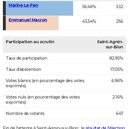
Marine Le Pen
56,46%
332
Emmanuel Macron
43,54%
256
Participation au scrutin
Saint-Agnin-
sur-Bion
Taux de participation
82,95%
Taux d'abstention
17,05%
Votes blancs (en pourcentage des votes
6,96%
exprimés)
Votes nuls (en pourcentage des votes
2,16%
exprimés)
Nombre de votants
647
Fin de l'attente à Saint-Agnin-sur-Bion : le
résultat de l'élection