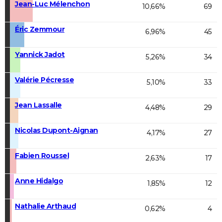
Jean-Luc Mélenchon
10,66%
69
Éric Zemmour
6,96%
45
Yannick Jadot
5,26%
34
Valérie Pécresse
5,10%
33
Jean Lassalle
4,48%
29
Nicolas Dupont-Aignan
4,17%
27
Fabien Roussel
2,63%
17
Anne Hidalgo
1,85%
12
Nathalie Arthaud
0,62%
4