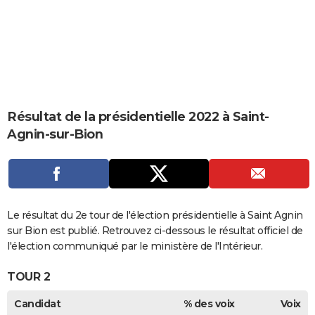
City break
Voyage de noces
Climat
Destinations
Voyage nature
Forum
+
PHOTO
GUIDES D'ACHAT
BONS PLANS
CARTE DE VOEUX
Résultat de la présidentielle 2022 à Saint-
Carte Bonne année
Carte Pâques
Carte de Noël
Carte Saint-Valentin
Carte d'anniversaire
DICTIONNAIRE
Agnin-sur-Bion
Biographies
Expressions
Dictionnaire
Citations
Proverbes
PROGRAMME TV
COPAINS D'AVANT
Se connecter
Collèges
Universités
Service militaire
S'inscrire
Lycées
Primaires
Entreprises
Avis de recherche
Le résultat du 2e tour de l'élection présidentielle à Saint Agnin
AVIS DE DÉCÈS
sur Bion est publié. Retrouvez ci-dessous le résultat officiel de
FORUM
l'élection communiqué par le ministère de l'Intérieur.
Lifestyle
Sport
Television
Cinema
Bricolage
Culture
Auto
Voyage
TOUR 2
Candidat
% des voix
Voix