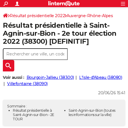
ACTUALITÉS
Connexion
S'inscrire
Résultat présidentielle 2022
Auvergne-Rhône-Alpes
Rechercher
Société
Education
Villes
Politique
Faits Divers
Monde
+
SPORT
Résultat présidentielle à Saint-
Isère
Football
Cyclisme
Forum
Coupe du monde 2026
Tennis
Rugby
CULTURE
Agnin-sur-Bion - 2e tour élection
2022 (38300) [DEFINITIF]
TNT
Cinéma
Musique
Programme TV
Streaming
Sorties cinéma
+
FINANCE
Impôts
Immobilier
Banque
Crédit
Retraite
Epargne
Risques naturels par ville
Assurance
AUTO
Réserver un essai
Berlines
Forum auto
Essais
Citadines
SUV
+
HIGH-TECH
Meilleur smartphone
Ordinateurs
Guide high-tech
Mobiles
Internet
Jeux vidéo
+
BRICOLAGE
Voir aussi :
Bourgoin-Jallieu (38300)
L'Isle-d'Abeau (38080)
Villefontaine (38090)
Aménagement intérieur
Cuisine
Jardinage
+
Forum
Extérieur
Salle de bains
Rangement
WEEK-END
20/06/26 15:41
Escapades
Expositions
Week-end nature
Guides de France
Patrimoine
Musées
+
LIFESTYLE
Sommaire :
Bien-être
Mode
+
Art de vivre
Loisirs
Modes de vie
Résultat présidentielle à
Saint-Agnin-sur-Bion
(toutes
SANTE
Saint-Agnin-sur-Bion - 2E
les informations sur la ville)
TOUR
Guide de la santé
Médicaments
+
Alimentation
Maladies
Sommeil
VOYAGE