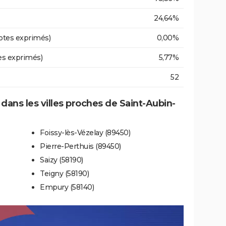
24,64%
otes exprimés)
0,00%
es exprimés)
5,77%
52
 dans les villes proches de Saint-Aubin-
Foissy-lès-Vézelay (89450)
Pierre-Perthuis (89450)
Saizy (58190)
Teigny (58190)
Empury (58140)