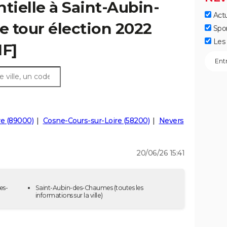
tielle à Saint-Aubin-
Actu
 tour élection 2022
Spo
Les 
IF]
e (89000)
Cosne-Cours-sur-Loire (58200)
Nevers
20/06/26 15:41
es-
Saint-Aubin-des-Chaumes
(toutes les
informations sur la ville)