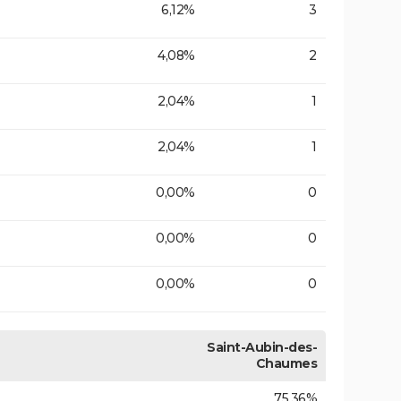
6,12%
3
4,08%
2
2,04%
1
2,04%
1
0,00%
0
0,00%
0
0,00%
0
Saint-Aubin-des-
Chaumes
75,36%