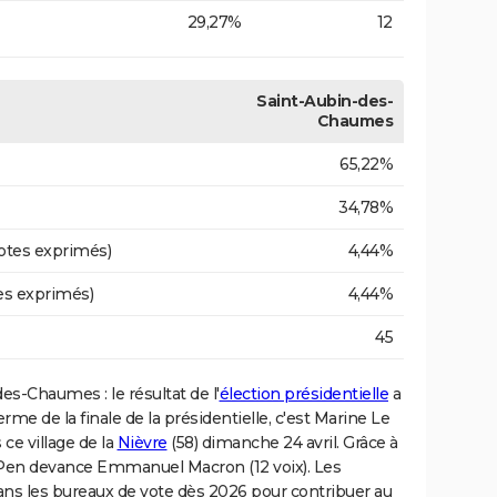
29,27%
12
Saint-Aubin-des-
Chaumes
65,22%
34,78%
otes exprimés)
4,44%
es exprimés)
4,44%
45
des-Chaumes : le résultat de l'
élection présidentielle
a
me de la finale de la présidentielle, c'est Marine Le
ce village de la
Nièvre
(58) dimanche 24 avril. Grâce à
Le Pen devance Emmanuel Macron (12 voix). Les
dans les bureaux de vote dès 2026 pour contribuer au