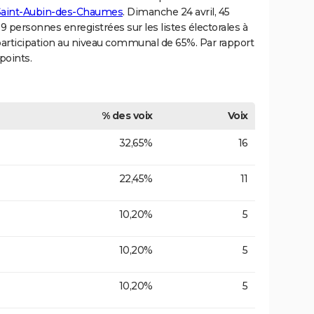
à Saint-Aubin-des-Chaumes
. Dimanche 24 avril, 45
9 personnes enregistrées sur les listes électorales à
articipation au niveau communal de 65%. Par rapport
points.
% des voix
Voix
32,65%
16
22,45%
11
10,20%
5
10,20%
5
10,20%
5