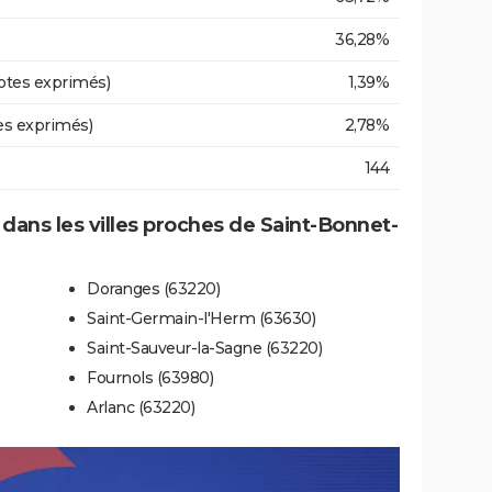
36,28%
otes exprimés)
1,39%
es exprimés)
2,78%
144
e dans les villes proches de Saint-Bonnet-
Doranges (63220)
Saint-Germain-l'Herm (63630)
Saint-Sauveur-la-Sagne (63220)
Fournols (63980)
Arlanc (63220)