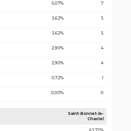
5,07%
7
3,62%
5
3,62%
5
2,90%
4
2,90%
4
0,72%
1
0,00%
0
Saint-Bonnet-le-
Chastel
63,72%