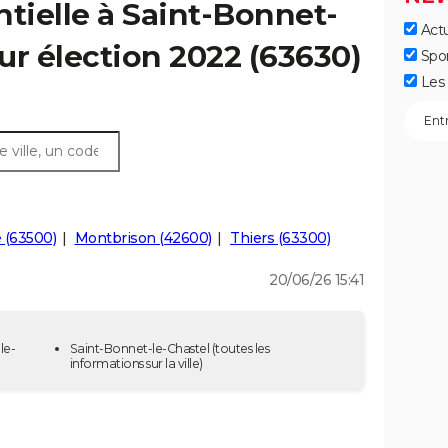
ntielle à Saint-Bonnet-
Actu
our élection 2022 (63630)
Spo
Les 
e (63500)
Montbrison (42600)
Thiers (63300)
20/06/26 15:41
le-
Saint-Bonnet-le-Chastel
(toutes les
informations sur la ville)