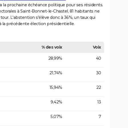
a la prochaine échéance politique pour ses résidents.
électorales à Saint-Bonnet-le-Chastel, 81 habitants ne
tour. L'abstention s'élève donc à 36%, un taux qui
 la précédente élection présidentielle.
% des voix
Voix
28,99%
40
21,74%
30
15,94%
22
9,42%
13
5,07%
7