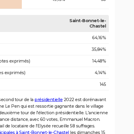
Saint-Bonnet-le-
Chastel
64,16%
35,84%
otes exprimés)
14,48%
es exprimés)
4,14%
145
 second tour de la
présidentielle
2022 est dorénavant
e Le Pen qui est ressortie gagnante dans le village
 deuxième tour de l'élection présidentielle. L'ancienne
France distance, avec 60 votes, Emmanuel Macron.
l de locataire de l'Elysée recueille 58 suffrages.
icipales à Saint-Bonnet-le-Chastel
les dimanches 15