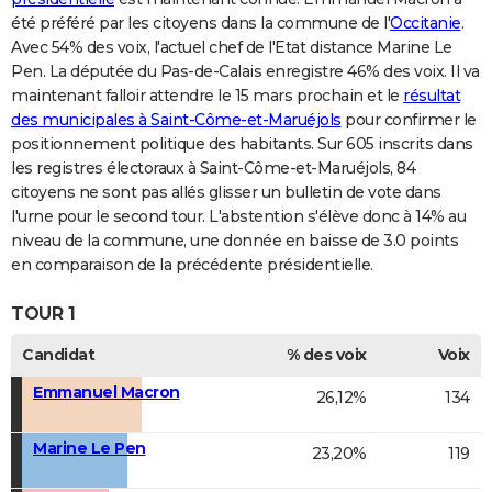
été préféré par les citoyens dans la commune de l'
Occitanie
.
Avec 54% des voix, l'actuel chef de l'Etat distance Marine Le
Pen. La députée du Pas-de-Calais enregistre 46% des voix. Il va
maintenant falloir attendre le 15 mars prochain et le
résultat
des municipales à Saint-Côme-et-Maruéjols
pour confirmer le
positionnement politique des habitants. Sur 605 inscrits dans
les registres électoraux à Saint-Côme-et-Maruéjols, 84
citoyens ne sont pas allés glisser un bulletin de vote dans
l'urne pour le second tour. L'abstention s'élève donc à 14% au
niveau de la commune, une donnée en baisse de 3.0 points
en comparaison de la précédente présidentielle.
TOUR 1
Candidat
% des voix
Voix
Emmanuel Macron
26,12%
134
Marine Le Pen
23,20%
119