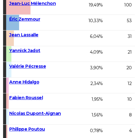
Jean-Luc Mélenchon
19,49%
100
Éric Zemmour
10,33%
53
Jean Lassalle
6,04%
31
Yannick Jadot
4,09%
21
Valérie Pécresse
3,90%
20
Anne Hidalgo
2,34%
12
Fabien Roussel
1,95%
10
Nicolas Dupont-Aignan
1,56%
8
Philippe Poutou
0,78%
4