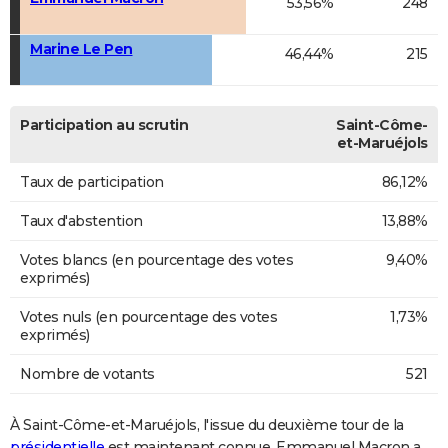
53,56%
248
Marine Le Pen
46,44%
215
Participation au scrutin
Saint-Côme-
et-Maruéjols
Taux de participation
86,12%
Taux d'abstention
13,88%
Votes blancs (en pourcentage des votes
9,40%
exprimés)
Votes nuls (en pourcentage des votes
1,73%
exprimés)
Nombre de votants
521
À Saint-Côme-et-Maruéjols, l'issue du deuxième tour de la
présidentielle
est maintenant connue. Emmanuel Macron a