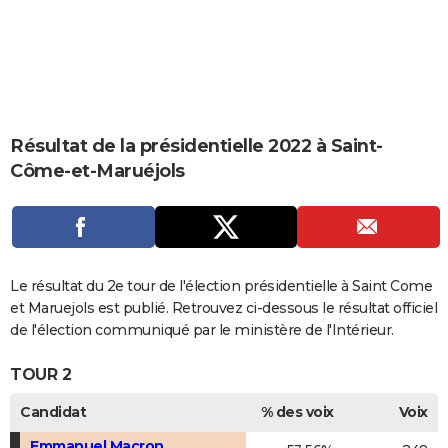
City break
Voyage de noces
Climat
Destinations
Voyage nature
Forum
+
PHOTO
GUIDES D'ACHAT
BONS PLANS
Résultat de la présidentielle 2022 à Saint-
CARTE DE VOEUX
Côme-et-Maruéjols
Carte Bonne année
Carte Pâques
Carte de Noël
Carte Saint-Valentin
Carte d'anniversaire
DICTIONNAIRE
Biographies
Expressions
Dictionnaire
Citations
Proverbes
PROGRAMME TV
COPAINS D'AVANT
Le résultat du 2e tour de l'élection présidentielle à Saint Come
Se connecter
Collèges
Universités
Service militaire
S'inscrire
Lycées
Primaires
Entreprises
Avis de recherche
et Maruejols est publié. Retrouvez ci-dessous le résultat officiel
AVIS DE DÉCÈS
de l'élection communiqué par le ministère de l'Intérieur.
FORUM
TOUR 2
Lifestyle
Sport
Television
Cinema
Bricolage
Culture
Auto
Voyage
Candidat
% des voix
Voix
Emmanuel Macron