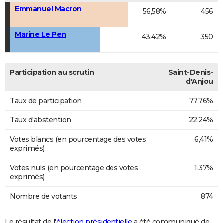
Emmanuel Macron
56,58%
456
Marine Le Pen
43,42%
350
Participation au scrutin
Saint-Denis-
d'Anjou
Taux de participation
77,76%
Taux d'abstention
22,24%
Votes blancs (en pourcentage des votes
6,41%
exprimés)
Votes nuls (en pourcentage des votes
1,37%
exprimés)
Nombre de votants
874
Le résultat de l'
élection présidentielle
a été communiqué de