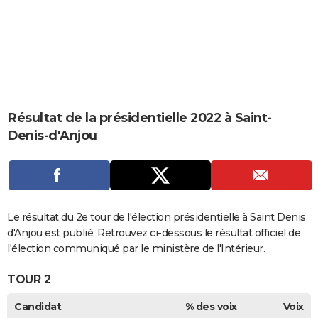
City break
Voyage de noces
Climat
Destinations
Voyage nature
Forum
+
PHOTO
GUIDES D'ACHAT
BONS PLANS
CARTE DE VOEUX
Résultat de la présidentielle 2022 à Saint-
Carte Bonne année
Carte Pâques
Carte de Noël
Carte Saint-Valentin
Carte d'anniversaire
DICTIONNAIRE
Denis-d'Anjou
Biographies
Expressions
Dictionnaire
Citations
Proverbes
PROGRAMME TV
COPAINS D'AVANT
Se connecter
Collèges
Universités
Service militaire
S'inscrire
Lycées
Primaires
Entreprises
Avis de recherche
Le résultat du 2e tour de l'élection présidentielle à Saint Denis
AVIS DE DÉCÈS
d'Anjou est publié. Retrouvez ci-dessous le résultat officiel de
FORUM
l'élection communiqué par le ministère de l'Intérieur.
Lifestyle
Sport
Television
Cinema
Bricolage
Culture
Auto
Voyage
TOUR 2
Candidat
% des voix
Voix