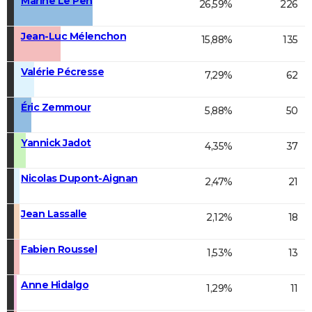
Marine Le Pen
26,59%
226
Jean-Luc Mélenchon
15,88%
135
Valérie Pécresse
7,29%
62
Éric Zemmour
5,88%
50
Yannick Jadot
4,35%
37
Nicolas Dupont-Aignan
2,47%
21
Jean Lassalle
2,12%
18
Fabien Roussel
1,53%
13
Anne Hidalgo
1,29%
11