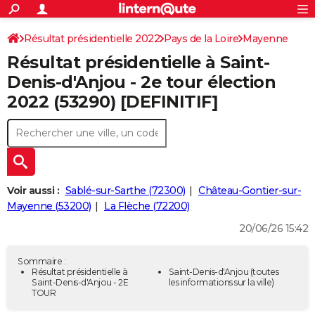
ACTUALITÉS
Connexion
S'inscrire
Résultat présidentielle 2022
Pays de la Loire
Rechercher
Mayenne
Société
Education
Villes
Politique
Faits Divers
Monde
+
SPORT
Résultat présidentielle à Saint-
Football
Cyclisme
Forum
Coupe du monde 2026
Tennis
Rugby
CULTURE
Denis-d'Anjou - 2e tour élection
2022 (53290) [DEFINITIF]
TNT
Cinéma
Musique
Programme TV
Streaming
Sorties cinéma
+
FINANCE
Impôts
Immobilier
Banque
Crédit
Retraite
Epargne
Risques naturels par ville
Assurance
AUTO
Réserver un essai
Berlines
Forum auto
Essais
Citadines
SUV
+
HIGH-TECH
Meilleur smartphone
Ordinateurs
Guide high-tech
Mobiles
Internet
Jeux vidéo
+
BRICOLAGE
Voir aussi :
Sablé-sur-Sarthe (72300)
Château-Gontier-sur-
Mayenne (53200)
La Flèche (72200)
Aménagement intérieur
Cuisine
Jardinage
+
Forum
Extérieur
Salle de bains
Rangement
WEEK-END
20/06/26 15:42
Escapades
Expositions
Week-end nature
Guides de France
Patrimoine
Musées
+
LIFESTYLE
Sommaire :
Bien-être
Mode
+
Art de vivre
Loisirs
Modes de vie
Résultat présidentielle à
Saint-Denis-d'Anjou
(toutes
SANTE
Saint-Denis-d'Anjou - 2E
les informations sur la ville)
TOUR
Guide de la santé
Médicaments
+
Alimentation
Maladies
Sommeil
VOYAGE