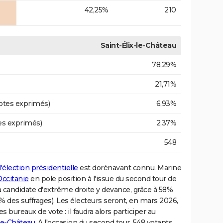
42,25%
210
Saint-Élix-le-Château
78,29%
21,71%
otes exprimés)
6,93%
es exprimés)
2,37%
548
l'élection présidentielle
est dorénavant connu. Marine
Occitanie
en pole position à l'issue du second tour de
La candidate d'extrême droite y devance, grâce à 58%
des suffrages). Les électeurs seront, en mars 2026,
bureaux de vote : il faudra alors participer au
-le-Château
. A l'occasion du second tour, 548 votants