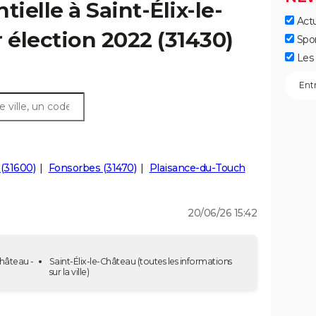
tielle à Saint-Élix-le-
Actu
 élection 2022 (31430)
Spo
Les 
(31600)
Fonsorbes (31470)
Plaisance-du-Touch
20/06/26 15:42
Château -
Saint-Élix-le-Château
(toutes les informations
sur la ville)