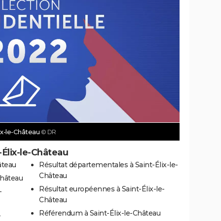
lix-le-Château
© DR
-Élix-le-Château
âteau
Résultat départementales à Saint-Élix-le-
Château
Château
Résultat européennes à Saint-Élix-le-
-
Château
Référendum à Saint-Élix-le-Château
-