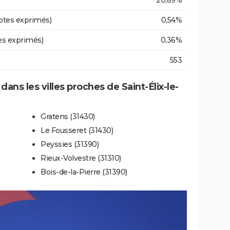
20,89%
otes exprimés)
0,54%
es exprimés)
0,36%
553
dans les villes proches de Saint-Élix-le-
Gratens (31430)
Le Fousseret (31430)
Peyssies (31390)
Rieux-Volvestre (31310)
Bois-de-la-Pierre (31390)