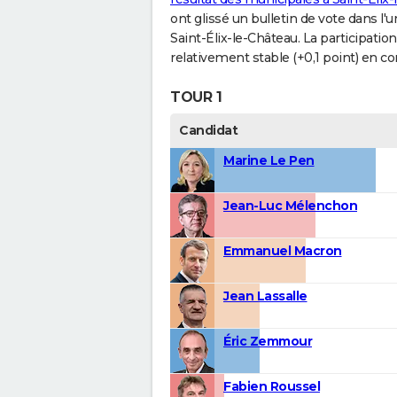
ont glissé un bulletin de vote dans l'u
Saint-Élix-le-Château. La participati
relativement stable (+0,1 point) en c
TOUR 1
Candidat
Marine Le Pen
Jean-Luc Mélenchon
Emmanuel Macron
Jean Lassalle
Éric Zemmour
Fabien Roussel