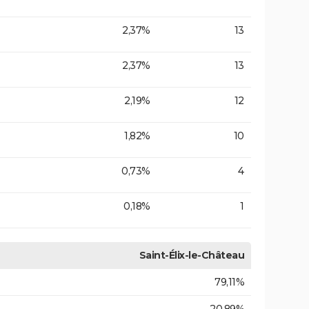
2,37%
13
2,37%
13
2,19%
12
1,82%
10
0,73%
4
0,18%
1
Saint-Élix-le-Château
79,11%