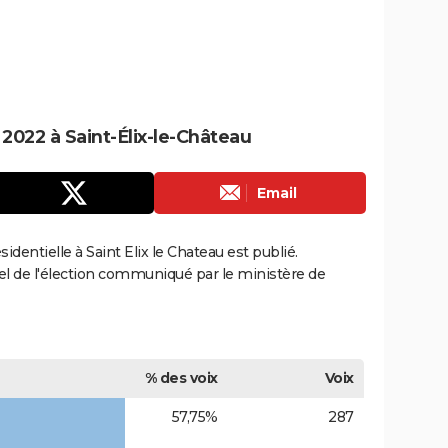
 2022 à Saint-Élix-le-Château
Email
sidentielle à Saint Elix le Chateau est publié.
ciel de l'élection communiqué par le ministère de
% des voix
Voix
57,75%
287