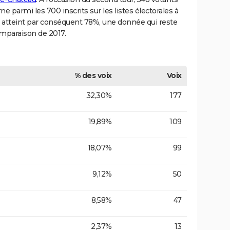
rne parmi les 700 inscrits sur les listes électorales à
on atteint par conséquent 78%, une donnée qui reste
omparaison de 2017.
% des voix
Voix
32,30%
177
19,89%
109
18,07%
99
9,12%
50
8,58%
47
2,37%
13