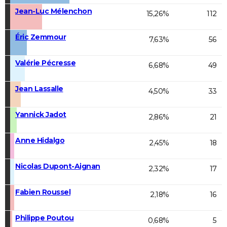
Jean-Luc Mélenchon
15,26%
112
Éric Zemmour
7,63%
56
Valérie Pécresse
6,68%
49
Jean Lassalle
4,50%
33
Yannick Jadot
2,86%
21
Anne Hidalgo
2,45%
18
Nicolas Dupont-Aignan
2,32%
17
Fabien Roussel
2,18%
16
Philippe Poutou
0,68%
5