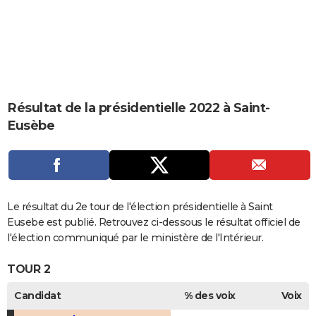
City break
Voyage de noces
Climat
Destinations
Voyage nature
Forum
+
PHOTO
GUIDES D'ACHAT
BONS PLANS
CARTE DE VOEUX
Résultat de la présidentielle 2022 à Saint-
Eusèbe
Carte Bonne année
Carte Pâques
Carte de Noël
Carte Saint-Valentin
Carte d'anniversaire
DICTIONNAIRE
Biographies
Expressions
Dictionnaire
Citations
Proverbes
PROGRAMME TV
COPAINS D'AVANT
Le résultat du 2e tour de l'élection présidentielle à Saint
Se connecter
Collèges
Universités
Service militaire
S'inscrire
Lycées
Primaires
Entreprises
Avis de recherche
AVIS DE DÉCÈS
Eusebe est publié. Retrouvez ci-dessous le résultat officiel de
l'élection communiqué par le ministère de l'Intérieur.
FORUM
TOUR 2
Lifestyle
Sport
Television
Cinema
Bricolage
Culture
Auto
Voyage
Candidat
% des voix
Voix