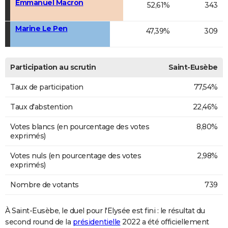
Emmanuel Macron
52,61%
343
Marine Le Pen
47,39%
309
Participation au scrutin
Saint-Eusèbe
Taux de participation
77,54%
Taux d'abstention
22,46%
Votes blancs (en pourcentage des votes
8,80%
exprimés)
Votes nuls (en pourcentage des votes
2,98%
exprimés)
Nombre de votants
739
À Saint-Eusèbe, le duel pour l'Elysée est fini : le résultat du
second round de la
présidentielle
2022 a été officiellement