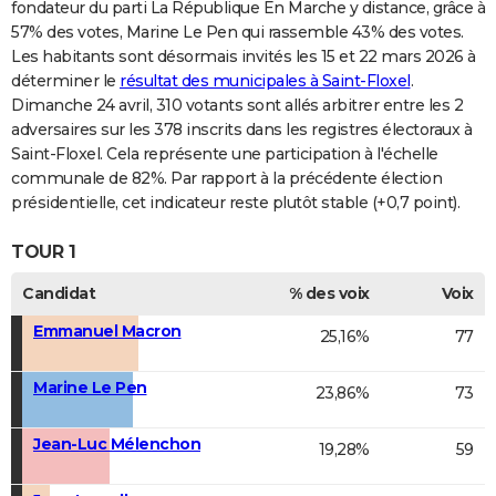
fondateur du parti La République En Marche y distance, grâce à
57% des votes, Marine Le Pen qui rassemble 43% des votes.
Les habitants sont désormais invités les 15 et 22 mars 2026 à
déterminer le
résultat des municipales à Saint-Floxel
.
Dimanche 24 avril, 310 votants sont allés arbitrer entre les 2
adversaires sur les 378 inscrits dans les registres électoraux à
Saint-Floxel. Cela représente une participation à l'échelle
communale de 82%. Par rapport à la précédente élection
présidentielle, cet indicateur reste plutôt stable (+0,7 point).
TOUR 1
Candidat
% des voix
Voix
Emmanuel Macron
25,16%
77
Marine Le Pen
23,86%
73
Jean-Luc Mélenchon
19,28%
59