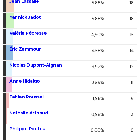
Jean Lassalle
5,88%
18
Yannick Jadot
5,88%
18
Valérie Pécresse
4,90%
15
Éric Zemmour
4,58%
14
Nicolas Dupont-Aignan
3,92%
12
Anne Hidalgo
3,59%
11
Fabien Roussel
1,96%
6
Nathalie Arthaud
0,98%
3
Philippe Poutou
0,00%
0