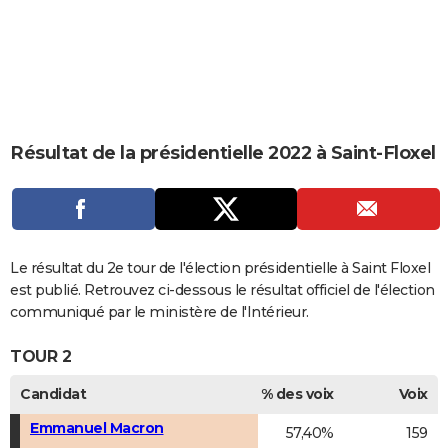
City break
Voyage de noces
Climat
Destinations
Voyage nature
Forum
+
PHOTO
GUIDES D'ACHAT
BONS PLANS
CARTE DE VOEUX
Résultat de la présidentielle 2022 à Saint-Floxel
Carte Bonne année
Carte Pâques
Carte de Noël
Carte Saint-Valentin
Carte d'anniversaire
DICTIONNAIRE
Biographies
Expressions
Dictionnaire
Citations
Proverbes
PROGRAMME TV
COPAINS D'AVANT
Le résultat du 2e tour de l'élection présidentielle à Saint Floxel
est publié. Retrouvez ci-dessous le résultat officiel de l'élection
Se connecter
Collèges
Universités
Service militaire
S'inscrire
Lycées
Primaires
Entreprises
Avis de recherche
AVIS DE DÉCÈS
communiqué par le ministère de l'Intérieur.
FORUM
TOUR 2
Lifestyle
Sport
Television
Cinema
Bricolage
Culture
Auto
Voyage
Candidat
% des voix
Voix
Emmanuel Macron
57,40%
159