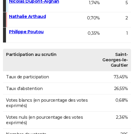
Nicolas Dupont-Aignan
1,74%
5
Nathalie Arthaud
0,70%
2
Philippe Poutou
0,35%
1
Participation au scrutin
Saint-
Georges-le-
Gaultier
Taux de participation
73,45%
Taux d'abstention
26,55%
Votes blancs (en pourcentage des votes
0,68%
exprimés)
Votes nuls (en pourcentage des votes
2,36%
exprimés)