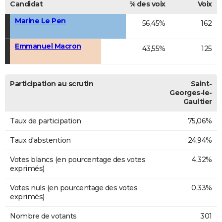
Candidat
% des voix
Voix
Marine Le Pen
56,45%
162
Emmanuel Macron
43,55%
125
Participation au scrutin
Saint-
Georges-le-
Gaultier
Taux de participation
75,06%
Taux d'abstention
24,94%
Votes blancs (en pourcentage des votes
4,32%
exprimés)
Votes nuls (en pourcentage des votes
0,33%
exprimés)
Nombre de votants
301