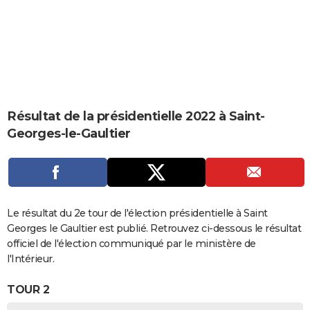
City break
Voyage de noces
Climat
Destinations
Voyage nature
Forum
+
PHOTO
GUIDES D'ACHAT
BONS PLANS
CARTE DE VOEUX
Résultat de la présidentielle 2022 à Saint-
Carte Bonne année
Carte Pâques
Carte de Noël
Carte Saint-Valentin
Carte d'anniversaire
DICTIONNAIRE
Georges-le-Gaultier
Biographies
Expressions
Dictionnaire
Citations
Proverbes
PROGRAMME TV
COPAINS D'AVANT
Se connecter
Collèges
Universités
Service militaire
S'inscrire
Lycées
Primaires
Entreprises
Avis de recherche
Le résultat du 2e tour de l'élection présidentielle à Saint
AVIS DE DÉCÈS
Georges le Gaultier est publié. Retrouvez ci-dessous le résultat
FORUM
officiel de l'élection communiqué par le ministère de
l'Intérieur.
Lifestyle
Sport
Television
Cinema
Bricolage
Culture
Auto
Voyage
TOUR 2