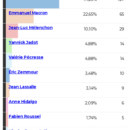
Emmanuel Macron
22,65%
65
Jean-Luc Mélenchon
10,10%
29
Yannick Jadot
4,88%
14
Valérie Pécresse
4,88%
14
Éric Zemmour
3,48%
10
Jean Lassalle
3,14%
9
Anne Hidalgo
2,09%
6
Fabien Roussel
1,74%
5