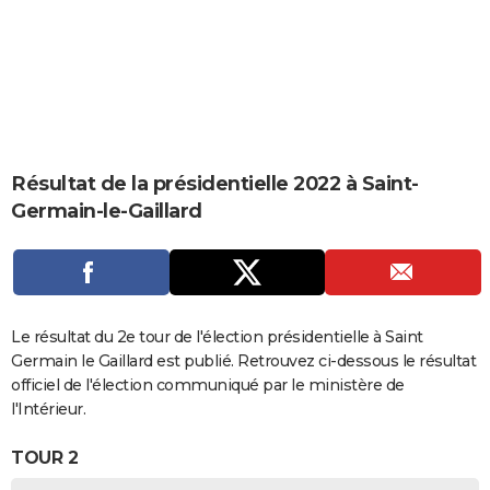
City break
Voyage de noces
Climat
Destinations
Voyage nature
Forum
+
PHOTO
GUIDES D'ACHAT
BONS PLANS
CARTE DE VOEUX
Résultat de la présidentielle 2022 à Saint-
Carte Bonne année
Carte Pâques
Carte de Noël
Carte Saint-Valentin
Carte d'anniversaire
DICTIONNAIRE
Germain-le-Gaillard
Biographies
Expressions
Dictionnaire
Citations
Proverbes
PROGRAMME TV
COPAINS D'AVANT
Se connecter
Collèges
Universités
Service militaire
S'inscrire
Lycées
Primaires
Entreprises
Avis de recherche
Le résultat du 2e tour de l'élection présidentielle à Saint
AVIS DE DÉCÈS
Germain le Gaillard est publié. Retrouvez ci-dessous le résultat
FORUM
officiel de l'élection communiqué par le ministère de
l'Intérieur.
Lifestyle
Sport
Television
Cinema
Bricolage
Culture
Auto
Voyage
TOUR 2