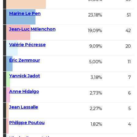
Marine Le Pen
23,18%
51
Jean-Luc Mélenchon
19,09%
42
Valérie Pécresse
9,09%
20
Éric Zemmour
5,00%
11
Yannick Jadot
3,18%
7
Anne Hidalgo
2,73%
6
Jean Lassalle
2,27%
5
Philippe Poutou
1,82%
4