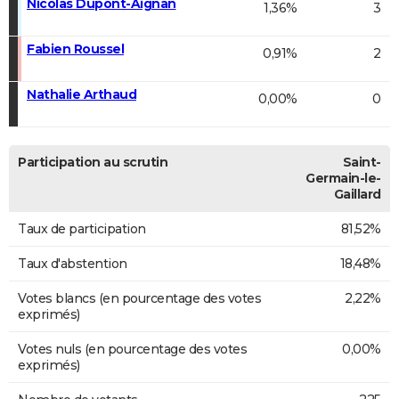
Nicolas Dupont-Aignan
1,36%
3
Fabien Roussel
0,91%
2
Nathalie Arthaud
0,00%
0
Participation au scrutin
Saint-
Germain-le-
Gaillard
Taux de participation
81,52%
Taux d'abstention
18,48%
Votes blancs (en pourcentage des votes
2,22%
exprimés)
Votes nuls (en pourcentage des votes
0,00%
exprimés)