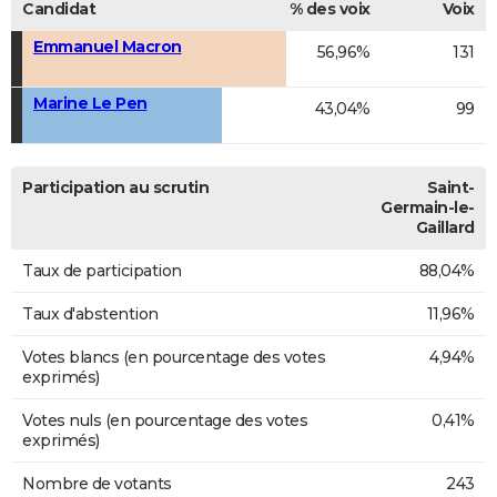
Candidat
% des voix
Voix
Emmanuel Macron
56,96%
131
Marine Le Pen
43,04%
99
Participation au scrutin
Saint-
Germain-le-
Gaillard
Taux de participation
88,04%
Taux d'abstention
11,96%
Votes blancs (en pourcentage des votes
4,94%
exprimés)
Votes nuls (en pourcentage des votes
0,41%
exprimés)
Nombre de votants
243