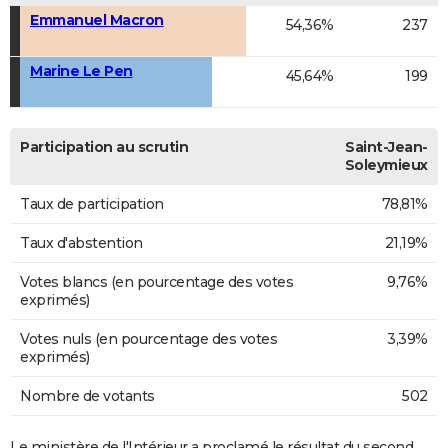
Emmanuel Macron
54,36%
237
Marine Le Pen
45,64%
199
Participation au scrutin
Saint-Jean-
Soleymieux
Taux de participation
78,81%
Taux d'abstention
21,19%
Votes blancs (en pourcentage des votes
9,76%
exprimés)
Votes nuls (en pourcentage des votes
3,39%
exprimés)
Nombre de votants
502
Le ministère de l'Intérieur a proclamé le résultat du second