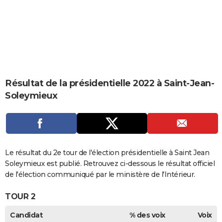
City break
Voyage de noces
Climat
Destinations
Voyage nature
Forum
+
PHOTO
GUIDES D'ACHAT
BONS PLANS
CARTE DE VOEUX
Résultat de la présidentielle 2022 à Saint-Jean-
Carte Bonne année
Carte Pâques
Carte de Noël
Carte Saint-Valentin
Carte d'anniversaire
DICTIONNAIRE
Soleymieux
Biographies
Expressions
Dictionnaire
Citations
Proverbes
PROGRAMME TV
COPAINS D'AVANT
Se connecter
Collèges
Universités
Service militaire
S'inscrire
Lycées
Primaires
Entreprises
Avis de recherche
Le résultat du 2e tour de l'élection présidentielle à Saint Jean
AVIS DE DÉCÈS
Soleymieux est publié. Retrouvez ci-dessous le résultat officiel
FORUM
de l'élection communiqué par le ministère de l'Intérieur.
Lifestyle
Sport
Television
Cinema
Bricolage
Culture
Auto
Voyage
TOUR 2
Candidat
% des voix
Voix