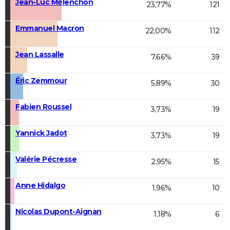
Jean-Luc Mélenchon
23,77%
121
Emmanuel Macron
22,00%
112
Jean Lassalle
7,66%
39
Éric Zemmour
5,89%
30
Fabien Roussel
3,73%
19
Yannick Jadot
3,73%
19
Valérie Pécresse
2,95%
15
Anne Hidalgo
1,96%
10
Nicolas Dupont-Aignan
1,18%
6