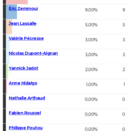
Éric Zemmour
9,00%
9
Jean Lassalle
5,00%
5
Valérie Pécresse
3,00%
3
Nicolas Dupont-Aignan
3,00%
3
Yannick Jadot
2,00%
2
Anne Hidalgo
1,00%
1
Nathalie Arthaud
0,00%
0
Fabien Roussel
0,00%
0
Philippe Poutou
0,00%
0