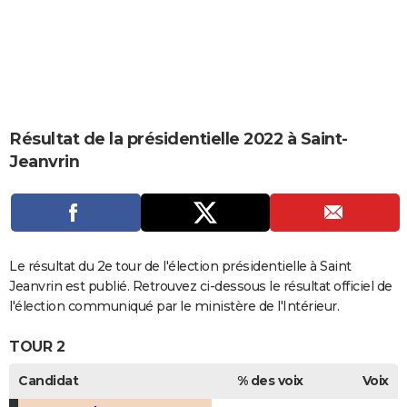
City break
Voyage de noces
Climat
Destinations
Voyage nature
Forum
+
PHOTO
GUIDES D'ACHAT
BONS PLANS
CARTE DE VOEUX
Résultat de la présidentielle 2022 à Saint-
Jeanvrin
Carte Bonne année
Carte Pâques
Carte de Noël
Carte Saint-Valentin
Carte d'anniversaire
DICTIONNAIRE
Biographies
Expressions
Dictionnaire
Citations
Proverbes
PROGRAMME TV
COPAINS D'AVANT
Le résultat du 2e tour de l'élection présidentielle à Saint
Se connecter
Collèges
Universités
Service militaire
S'inscrire
Lycées
Primaires
Entreprises
Avis de recherche
AVIS DE DÉCÈS
Jeanvrin est publié. Retrouvez ci-dessous le résultat officiel de
l'élection communiqué par le ministère de l'Intérieur.
FORUM
TOUR 2
Lifestyle
Sport
Television
Cinema
Bricolage
Culture
Auto
Voyage
Candidat
% des voix
Voix