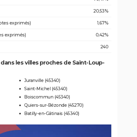
20,53%
otes exprimés)
1,67%
es exprimés)
0,42%
240
 dans les villes proches de Saint-Loup-
Juranville (45340)
Saint-Michel (45340)
Boiscommun (45340)
Quiers-sur-Bézonde (45270)
Batilly-en-Gâtinais (45340)