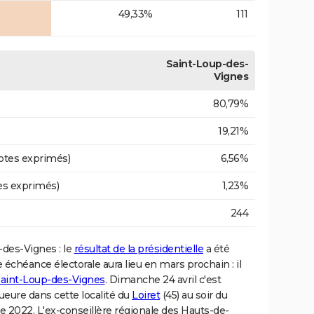
49,33%
111
Saint-Loup-des-
Vignes
80,79%
19,21%
otes exprimés)
6,56%
es exprimés)
1,23%
244
-des-Vignes : le
résultat de la présidentielle
a été
e échéance électorale aura lieu en mars prochain : il
 Saint-Loup-des-Vignes
. Dimanche 24 avril c'est
ueure dans cette localité du
Loiret
(45) au soir du
le 2022. L'ex-conseillère régionale des Hauts-de-