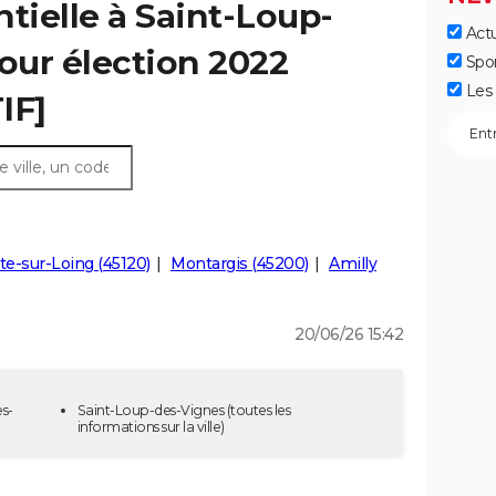
tielle à Saint-Loup-
Actu
tour élection 2022
Spo
Les 
IF]
te-sur-Loing (45120)
Montargis (45200)
Amilly
20/06/26 15:42
es-
Saint-Loup-des-Vignes
(toutes les
informations sur la ville)