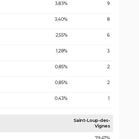
3,83%
9
3,40%
8
2,55%
6
1,28%
3
0,85%
2
0,85%
2
0,43%
1
Saint-Loup-des-
Vignes
79,47%