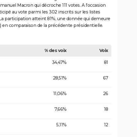
manuel Macron qui décroche 111 votes. A l'occasion
cipé au vote parmi les 302 inscrits sur les listes
 La participation atteint 81%, une donnée qui demeure
t) en comparaison de la précédente présidentielle.
% des voix
Voix
34,47%
81
28,51%
67
11,06%
26
7,66%
18
5,11%
12