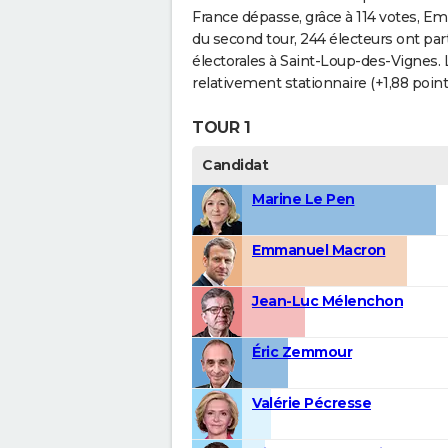
France dépasse, grâce à 114 votes, Em
du second tour, 244 électeurs ont parti
électorales à Saint-Loup-des-Vignes.
relativement stationnaire (+1,88 poin
TOUR 1
Candidat
Marine Le Pen
Emmanuel Macron
Jean-Luc Mélenchon
Éric Zemmour
Valérie Pécresse