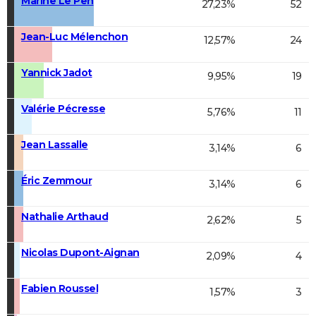
Marine Le Pen
27,23%
52
Jean-Luc Mélenchon
12,57%
24
Yannick Jadot
9,95%
19
Valérie Pécresse
5,76%
11
Jean Lassalle
3,14%
6
Éric Zemmour
3,14%
6
Nathalie Arthaud
2,62%
5
Nicolas Dupont-Aignan
2,09%
4
Fabien Roussel
1,57%
3