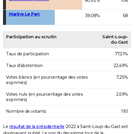
60,92%
106
Marine Le Pen
39,08%
68
Participation au scrutin
Saint-Loup-
du-Gast
Taux de participation
77,51%
Taux d'abstention
22,49%
Votes blancs (en pourcentage des votes
7,25%
exprimés)
Votes nuls (en pourcentage des votes
2,59%
exprimés)
Nombre de votants
193
Le
résultat de la présidentielle
2022 à Saint-Loup-du-Gast est
dorénavant publié. Le soir du deuxième tour de la