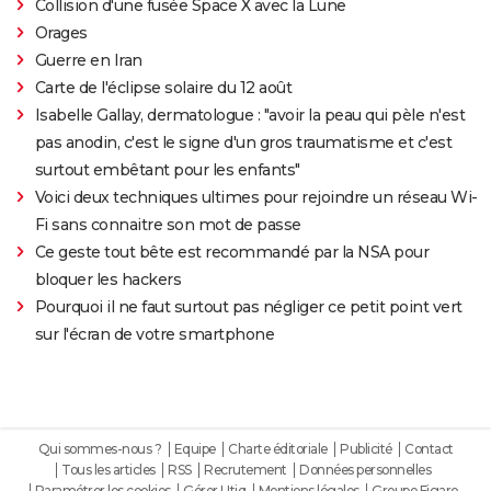
Collision d'une fusée Space X avec la Lune
Orages
Guerre en Iran
Carte de l'éclipse solaire du 12 août
Isabelle Gallay, dermatologue : "avoir la peau qui pèle n'est
pas anodin, c'est le signe d'un gros traumatisme et c'est
surtout embêtant pour les enfants"
Voici deux techniques ultimes pour rejoindre un réseau Wi-
Fi sans connaitre son mot de passe
Ce geste tout bête est recommandé par la NSA pour
bloquer les hackers
Pourquoi il ne faut surtout pas négliger ce petit point vert
sur l'écran de votre smartphone
Qui sommes-nous ?
Equipe
Charte éditoriale
Publicité
Contact
Tous les articles
RSS
Recrutement
Données personnelles
Paramétrer les cookies
Gérer Utiq
Mentions légales
Groupe Figaro