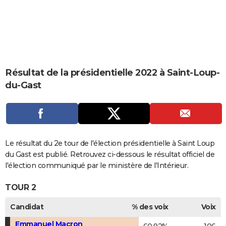
City break
Voyage de noces
Climat
Destinations
Voyage nature
Forum
+
PHOTO
GUIDES D'ACHAT
BONS PLANS
Résultat de la présidentielle 2022 à Saint-Loup-
CARTE DE VOEUX
du-Gast
Carte Bonne année
Carte Pâques
Carte de Noël
Carte Saint-Valentin
Carte d'anniversaire
DICTIONNAIRE
Biographies
Expressions
Dictionnaire
Citations
Proverbes
PROGRAMME TV
COPAINS D'AVANT
Le résultat du 2e tour de l'élection présidentielle à Saint Loup
Se connecter
Collèges
Universités
Service militaire
S'inscrire
Lycées
Primaires
Entreprises
Avis de recherche
du Gast est publié. Retrouvez ci-dessous le résultat officiel de
AVIS DE DÉCÈS
l'élection communiqué par le ministère de l'Intérieur.
FORUM
TOUR 2
Lifestyle
Sport
Television
Cinema
Bricolage
Culture
Auto
Voyage
Candidat
% des voix
Voix
Emmanuel Macron