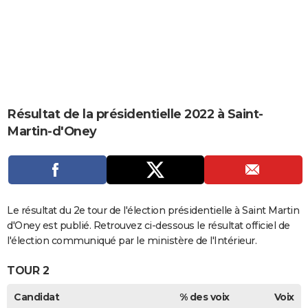
City break
Voyage de noces
Climat
Destinations
Voyage nature
Forum
+
PHOTO
GUIDES D'ACHAT
BONS PLANS
CARTE DE VOEUX
Résultat de la présidentielle 2022 à Saint-
Carte Bonne année
Carte Pâques
Carte de Noël
Carte Saint-Valentin
Carte d'anniversaire
DICTIONNAIRE
Martin-d'Oney
Biographies
Expressions
Dictionnaire
Citations
Proverbes
PROGRAMME TV
COPAINS D'AVANT
Se connecter
Collèges
Universités
Service militaire
S'inscrire
Lycées
Primaires
Entreprises
Avis de recherche
Le résultat du 2e tour de l'élection présidentielle à Saint Martin
AVIS DE DÉCÈS
d'Oney est publié. Retrouvez ci-dessous le résultat officiel de
FORUM
l'élection communiqué par le ministère de l'Intérieur.
Lifestyle
Sport
Television
Cinema
Bricolage
Culture
Auto
Voyage
TOUR 2
Candidat
% des voix
Voix