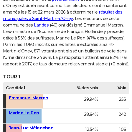
d'Oney est dorénavant connu. Les électeurs sont maintenant
amenés les 15 et 22 mars 2026 à déterminer le
résultat des
municipales à Saint-Martin-d'Oney
. Les électeurs de cette
commune des
Landes
(40) ont désigné Emmanuel Macron.
L'ex-ministre de l'Economie de François Hollande y précède,
grâce à 53% des suffrages, Marine Le Pen (47% des suffrages).
Parmi les 1 060 inscrits sur les listes électorales à Saint-
Martin-d'Oney, 871 votants ont glissé un bulletin de vote dans
l'urne dimanche 24 avril. La participation atteint ainsi 82%. Par
rapport à 2017, ce taux demeure relativement stable (+0 point).
TOUR 1
Candidat
% des voix
Voix
Emmanuel Macron
29,94%
253
Marine Le Pen
28,64%
242
Jean-Luc Mélenchon
12,54%
106