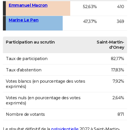
Emmanuel Macron
52,63%
410
Marine Le Pen
47,37%
369
Participation au scrutin
Saint-Martin-
d'Oney
Taux de participation
82,17%
Taux d'abstention
17,83%
Votes blancs (en pourcentage des votes
7,92%
exprimés)
Votes nuls (en pourcentage des votes
2,64%
exprimés)
Nombre de votants
871
Le résultat définitif de la
présidentielle
2022 à Saint-Martin-