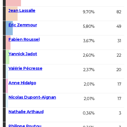
Jean Lassalle
9,70%
82
Éric Zemmour
5,80%
49
Fabien Roussel
3,67%
31
Yannick Jadot
2,60%
22
Valérie Pécresse
2,37%
20
Anne Hidalgo
2,01%
17
Nicolas Dupont-Aignan
2,01%
17
Nathalie Arthaud
0,36%
3
Philippe Poutou