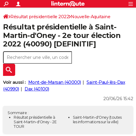
ACTUALITÉS
Connexion
S'inscrire
Résultat présidentielle 2022
Nouvelle-Aquitaine
Rechercher
Société
Education
Villes
Politique
Faits Divers
Monde
+
SPORT
Résultat présidentielle à Saint-
Landes
Football
Cyclisme
Forum
Coupe du monde 2026
Tennis
Rugby
CULTURE
Martin-d'Oney - 2e tour élection
2022 (40090) [DEFINITIF]
TNT
Cinéma
Musique
Programme TV
Streaming
Sorties cinéma
+
FINANCE
Impôts
Immobilier
Banque
Crédit
Retraite
Epargne
Risques naturels par ville
Assurance
AUTO
Réserver un essai
Berlines
Forum auto
Essais
Citadines
SUV
+
HIGH-TECH
Meilleur smartphone
Ordinateurs
Guide high-tech
Mobiles
Internet
Jeux vidéo
+
BRICOLAGE
Voir aussi :
Mont-de-Marsan (40000)
Saint-Paul-lès-Dax
(40990)
Dax (40100)
Aménagement intérieur
Cuisine
Jardinage
+
Forum
Extérieur
Salle de bains
Rangement
WEEK-END
20/06/26 15:42
Escapades
Expositions
Week-end nature
Guides de France
Patrimoine
Musées
+
LIFESTYLE
Sommaire :
Bien-être
Mode
+
Art de vivre
Loisirs
Modes de vie
Résultat présidentielle à
Saint-Martin-d'Oney
(toutes
SANTE
Saint-Martin-d'Oney - 2E
les informations sur la ville)
TOUR
Guide de la santé
Médicaments
+
Alimentation
Maladies
Sommeil
VOYAGE