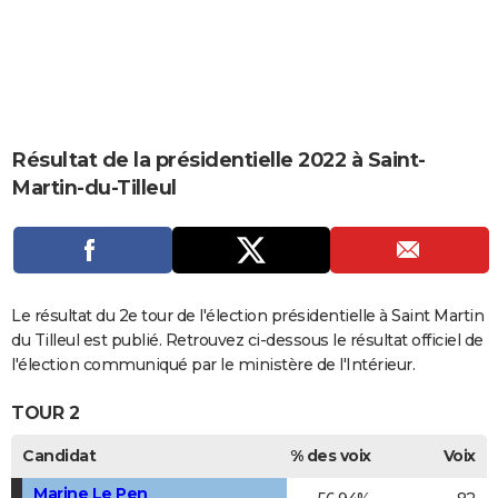
City break
Voyage de noces
Climat
Destinations
Voyage nature
Forum
+
PHOTO
GUIDES D'ACHAT
BONS PLANS
Résultat de la présidentielle 2022 à Saint-
CARTE DE VOEUX
Martin-du-Tilleul
Carte Bonne année
Carte Pâques
Carte de Noël
Carte Saint-Valentin
Carte d'anniversaire
DICTIONNAIRE
Biographies
Expressions
Dictionnaire
Citations
Proverbes
PROGRAMME TV
COPAINS D'AVANT
Le résultat du 2e tour de l'élection présidentielle à Saint Martin
Se connecter
Collèges
Universités
Service militaire
S'inscrire
Lycées
Primaires
Entreprises
Avis de recherche
du Tilleul est publié. Retrouvez ci-dessous le résultat officiel de
AVIS DE DÉCÈS
l'élection communiqué par le ministère de l'Intérieur.
FORUM
TOUR 2
Lifestyle
Sport
Television
Cinema
Bricolage
Culture
Auto
Voyage
Candidat
% des voix
Voix
Marine Le Pen