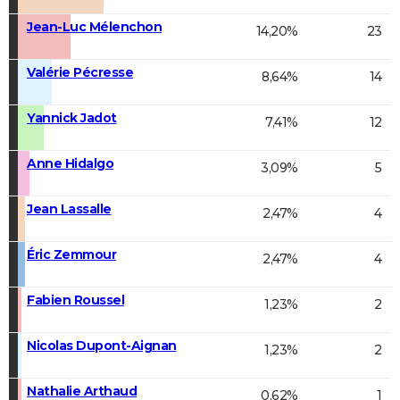
Jean-Luc Mélenchon
14,20%
23
Valérie Pécresse
8,64%
14
Yannick Jadot
7,41%
12
Anne Hidalgo
3,09%
5
Jean Lassalle
2,47%
4
Éric Zemmour
2,47%
4
Fabien Roussel
1,23%
2
Nicolas Dupont-Aignan
1,23%
2
Nathalie Arthaud
0,62%
1