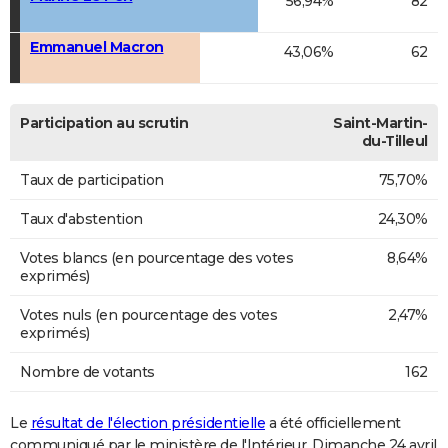
56,94%
82
Emmanuel Macron
43,06%
62
Participation au scrutin
Saint-Martin-
du-Tilleul
Taux de participation
75,70%
Taux d'abstention
24,30%
Votes blancs (en pourcentage des votes
8,64%
exprimés)
Votes nuls (en pourcentage des votes
2,47%
exprimés)
Nombre de votants
162
Le
résultat de l'élection présidentielle
a été officiellement
communiqué par le ministère de l'Intérieur. Dimanche 24 avril