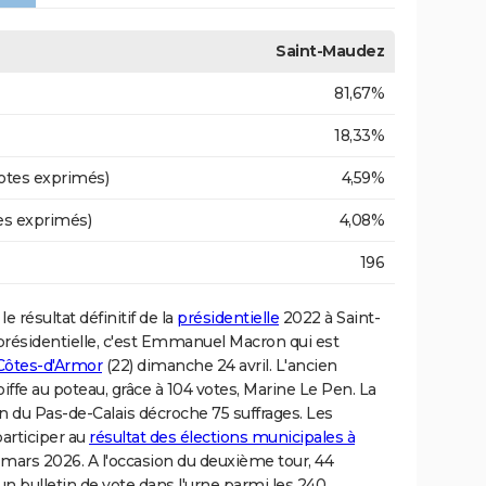
Saint-Maudez
81,67%
18,33%
otes exprimés)
4,59%
es exprimés)
4,08%
196
le résultat définitif de la
présidentielle
2022 à Saint-
 présidentielle, c'est Emmanuel Macron qui est
Côtes-d'Armor
(22) dimanche 24 avril. L'ancien
iffe au poteau, grâce à 104 votes, Marine Le Pen. La
n du Pas-de-Calais décroche 75 suffrages. Les
articiper au
résultat des élections municipales à
mars 2026. A l'occasion du deuxième tour, 44
un bulletin de vote dans l'urne parmi les 240