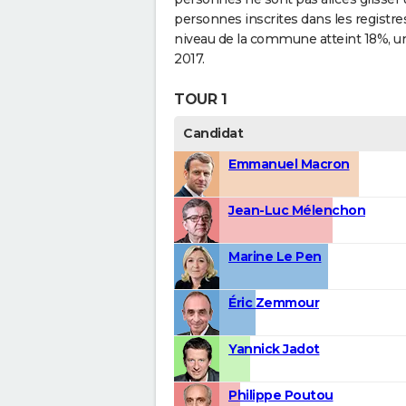
personnes inscrites dans les registre
niveau de la commune atteint 18%, un
2017.
TOUR 1
Candidat
Emmanuel Macron
Jean-Luc Mélenchon
Marine Le Pen
Éric Zemmour
Yannick Jadot
Philippe Poutou