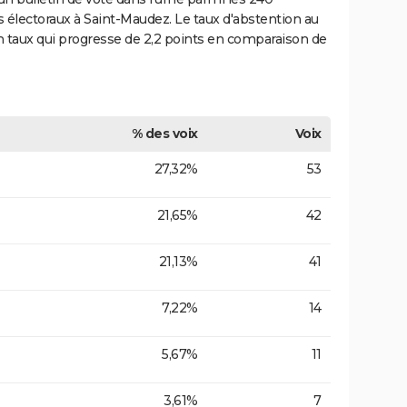
s électoraux à Saint-Maudez. Le taux d'abstention au
 taux qui progresse de 2,2 points en comparaison de
% des voix
Voix
27,32%
53
21,65%
42
21,13%
41
7,22%
14
5,67%
11
3,61%
7