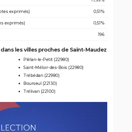
17,99%
otes exprimés)
0,51%
es exprimés)
0,51%
196
e dans les villes proches de Saint-Maudez
Plélan-le-Petit (22980)
Saint-Méloir-des-Bois (22980)
Trébédan (22980)
Bourseul (22130)
Trélivan (22100)