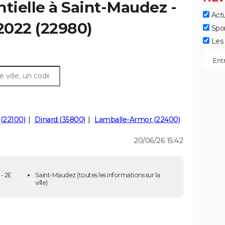
ntielle à Saint-Maudez -
Actu
 2022 (22980)
Spo
Les 
(22100)
Dinard (35800)
Lamballe-Armor (22400)
20/06/26 15:42
- 2E
Saint-Maudez
(toutes les informations sur la
ville)