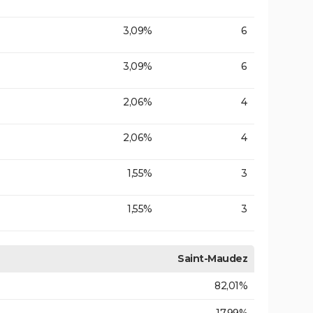
3,09%
6
3,09%
6
2,06%
4
2,06%
4
1,55%
3
1,55%
3
Saint-Maudez
82,01%