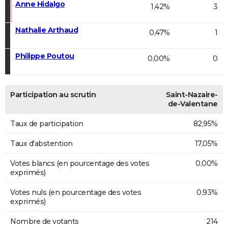
Anne Hidalgo
1,42%
3
Nathalie Arthaud
0,47%
1
Philippe Poutou
0,00%
0
Participation au scrutin
Saint-Nazaire-
de-Valentane
Taux de participation
82,95%
Taux d'abstention
17,05%
Votes blancs (en pourcentage des votes
0,00%
exprimés)
Votes nuls (en pourcentage des votes
0,93%
exprimés)
Nombre de votants
214