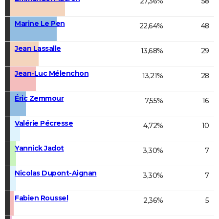
27,36%
58
Marine Le Pen
22,64%
48
Jean Lassalle
13,68%
29
Jean-Luc Mélenchon
13,21%
28
Éric Zemmour
7,55%
16
Valérie Pécresse
4,72%
10
Yannick Jadot
3,30%
7
Nicolas Dupont-Aignan
3,30%
7
Fabien Roussel
2,36%
5