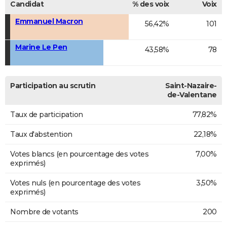
Candidat
% des voix
Voix
Emmanuel Macron
56,42%
101
Marine Le Pen
43,58%
78
Participation au scrutin
Saint-Nazaire-
de-Valentane
Taux de participation
77,82%
Taux d'abstention
22,18%
Votes blancs (en pourcentage des votes
7,00%
exprimés)
Votes nuls (en pourcentage des votes
3,50%
exprimés)
Nombre de votants
200