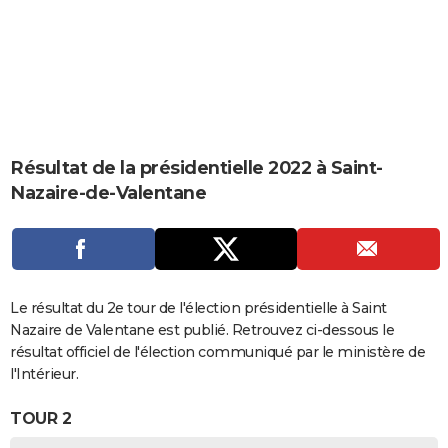
City break
Voyage de noces
Climat
Destinations
Voyage nature
Forum
+
PHOTO
GUIDES D'ACHAT
BONS PLANS
CARTE DE VOEUX
Résultat de la présidentielle 2022 à Saint-
Carte Bonne année
Carte Pâques
Carte de Noël
Carte Saint-Valentin
Carte d'anniversaire
DICTIONNAIRE
Nazaire-de-Valentane
Biographies
Expressions
Dictionnaire
Citations
Proverbes
PROGRAMME TV
COPAINS D'AVANT
Se connecter
Collèges
Universités
Service militaire
S'inscrire
Lycées
Primaires
Entreprises
Avis de recherche
Le résultat du 2e tour de l'élection présidentielle à Saint
AVIS DE DÉCÈS
Nazaire de Valentane est publié. Retrouvez ci-dessous le
FORUM
résultat officiel de l'élection communiqué par le ministère de
l'Intérieur.
Lifestyle
Sport
Television
Cinema
Bricolage
Culture
Auto
Voyage
TOUR 2