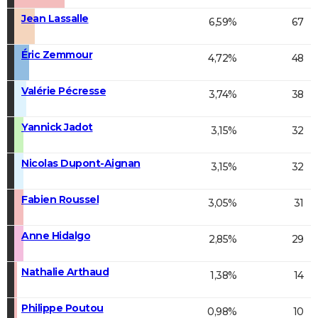
Jean Lassalle
6,59%
67
Éric Zemmour
4,72%
48
Valérie Pécresse
3,74%
38
Yannick Jadot
3,15%
32
Nicolas Dupont-Aignan
3,15%
32
Fabien Roussel
3,05%
31
Anne Hidalgo
2,85%
29
Nathalie Arthaud
1,38%
14
Philippe Poutou
0,98%
10