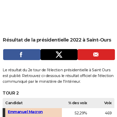
City break
Voyage de noces
Climat
Destinations
Voyage nature
Forum
+
PHOTO
GUIDES D'ACHAT
BONS PLANS
CARTE DE VOEUX
Résultat de la présidentielle 2022 à Saint-Ours
Carte Bonne année
Carte Pâques
Carte de Noël
Carte Saint-Valentin
Carte d'anniversaire
DICTIONNAIRE
Biographies
Expressions
Dictionnaire
Citations
Proverbes
PROGRAMME TV
COPAINS D'AVANT
Le résultat du 2e tour de l'élection présidentielle à Saint Ours
est publié. Retrouvez ci-dessous le résultat officiel de l'élection
Se connecter
Collèges
Universités
Service militaire
S'inscrire
Lycées
Primaires
Entreprises
Avis de recherche
AVIS DE DÉCÈS
communiqué par le ministère de l'Intérieur.
FORUM
TOUR 2
Lifestyle
Sport
Television
Cinema
Bricolage
Culture
Auto
Voyage
Candidat
% des voix
Voix
Emmanuel Macron
52,29%
469