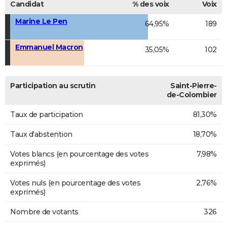
Candidat
% des voix
Voix
Marine Le Pen
64,95%
189
Emmanuel Macron
35,05%
102
Participation au scrutin
Saint-Pierre-
de-Colombier
Taux de participation
81,30%
Taux d'abstention
18,70%
Votes blancs (en pourcentage des votes
7,98%
exprimés)
Votes nuls (en pourcentage des votes
2,76%
exprimés)
Nombre de votants
326