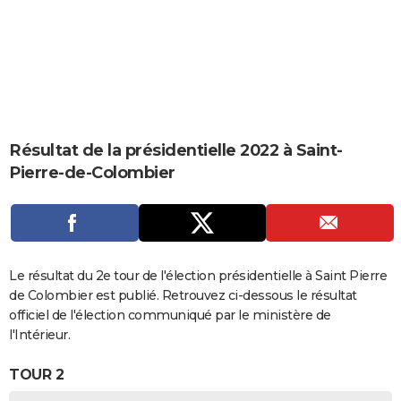
City break
Voyage de noces
Climat
Destinations
Voyage nature
Forum
+
PHOTO
GUIDES D'ACHAT
BONS PLANS
CARTE DE VOEUX
Résultat de la présidentielle 2022 à Saint-
Carte Bonne année
Carte Pâques
Carte de Noël
Carte Saint-Valentin
Carte d'anniversaire
DICTIONNAIRE
Pierre-de-Colombier
Biographies
Expressions
Dictionnaire
Citations
Proverbes
PROGRAMME TV
COPAINS D'AVANT
Se connecter
Collèges
Universités
Service militaire
S'inscrire
Lycées
Primaires
Entreprises
Avis de recherche
Le résultat du 2e tour de l'élection présidentielle à Saint Pierre
AVIS DE DÉCÈS
de Colombier est publié. Retrouvez ci-dessous le résultat
FORUM
officiel de l'élection communiqué par le ministère de
l'Intérieur.
Lifestyle
Sport
Television
Cinema
Bricolage
Culture
Auto
Voyage
TOUR 2