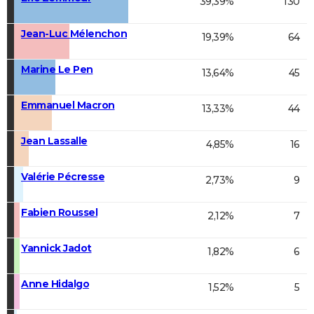
39,39%
130
Jean-Luc Mélenchon
19,39%
64
Marine Le Pen
13,64%
45
Emmanuel Macron
13,33%
44
Jean Lassalle
4,85%
16
Valérie Pécresse
2,73%
9
Fabien Roussel
2,12%
7
Yannick Jadot
1,82%
6
Anne Hidalgo
1,52%
5