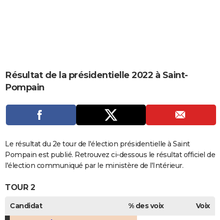
City break
Voyage de noces
Climat
Destinations
Voyage nature
Forum
+
PHOTO
GUIDES D'ACHAT
BONS PLANS
CARTE DE VOEUX
Résultat de la présidentielle 2022 à Saint-
Pompain
Carte Bonne année
Carte Pâques
Carte de Noël
Carte Saint-Valentin
Carte d'anniversaire
DICTIONNAIRE
Biographies
Expressions
Dictionnaire
Citations
Proverbes
PROGRAMME TV
COPAINS D'AVANT
Le résultat du 2e tour de l'élection présidentielle à Saint
Se connecter
Collèges
Universités
Service militaire
S'inscrire
Lycées
Primaires
Entreprises
Avis de recherche
AVIS DE DÉCÈS
Pompain est publié. Retrouvez ci-dessous le résultat officiel de
l'élection communiqué par le ministère de l'Intérieur.
FORUM
TOUR 2
Lifestyle
Sport
Television
Cinema
Bricolage
Culture
Auto
Voyage
Candidat
% des voix
Voix