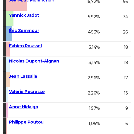
16,72%
96
Yannick Jadot
5,92%
34
Éric Zemmour
4,53%
26
Fabien Roussel
3,14%
18
Nicolas Dupont-Aignan
3,14%
18
Jean Lassalle
2,96%
17
Valérie Pécresse
2,26%
13
Anne Hidalgo
1,57%
9
Philippe Poutou
1,05%
6