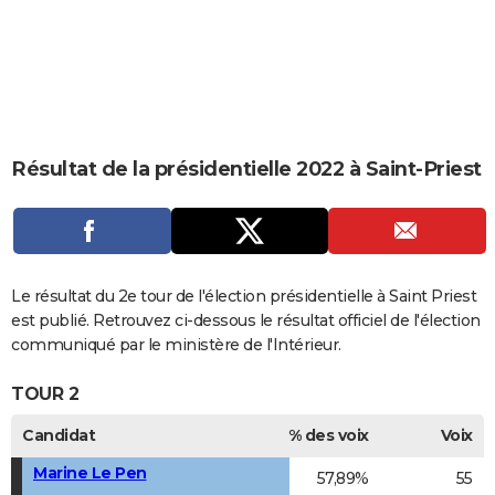
City break
Voyage de noces
Climat
Destinations
Voyage nature
Forum
+
PHOTO
GUIDES D'ACHAT
BONS PLANS
CARTE DE VOEUX
Résultat de la présidentielle 2022 à Saint-Priest
Carte Bonne année
Carte Pâques
Carte de Noël
Carte Saint-Valentin
Carte d'anniversaire
DICTIONNAIRE
Biographies
Expressions
Dictionnaire
Citations
Proverbes
PROGRAMME TV
COPAINS D'AVANT
Le résultat du 2e tour de l'élection présidentielle à Saint Priest
est publié. Retrouvez ci-dessous le résultat officiel de l'élection
Se connecter
Collèges
Universités
Service militaire
S'inscrire
Lycées
Primaires
Entreprises
Avis de recherche
AVIS DE DÉCÈS
communiqué par le ministère de l'Intérieur.
FORUM
TOUR 2
Lifestyle
Sport
Television
Cinema
Bricolage
Culture
Auto
Voyage
Candidat
% des voix
Voix
Marine Le Pen
57,89%
55