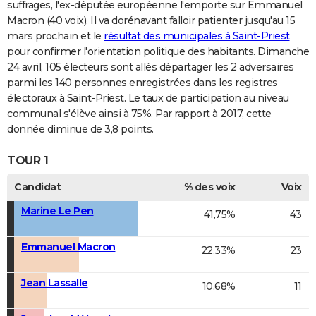
suffrages, l'ex-députée européenne l'emporte sur Emmanuel
Macron (40 voix). Il va dorénavant falloir patienter jusqu'au 15
mars prochain et le
résultat des municipales à Saint-Priest
pour confirmer l'orientation politique des habitants. Dimanche
24 avril, 105 électeurs sont allés départager les 2 adversaires
parmi les 140 personnes enregistrées dans les registres
électoraux à Saint-Priest. Le taux de participation au niveau
communal s'élève ainsi à 75%. Par rapport à 2017, cette
donnée diminue de 3,8 points.
TOUR 1
Candidat
% des voix
Voix
Marine Le Pen
41,75%
43
Emmanuel Macron
22,33%
23
Jean Lassalle
10,68%
11