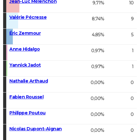
Jean-Luc Mélenchon
9,71%
10
Valérie Pécresse
8,74%
9
Éric Zemmour
4,85%
5
Anne Hidalgo
0,97%
1
Yannick Jadot
0,97%
1
Nathalie Arthaud
0,00%
0
Fabien Roussel
0,00%
0
Philippe Poutou
0,00%
0
Nicolas Dupont-Aignan
0,00%
0