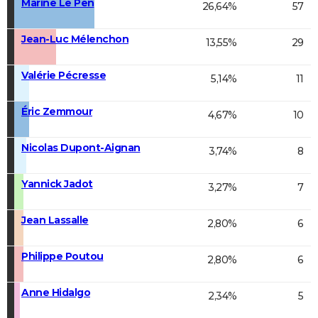
Marine Le Pen
26,64%
57
Jean-Luc Mélenchon
13,55%
29
Valérie Pécresse
5,14%
11
Éric Zemmour
4,67%
10
Nicolas Dupont-Aignan
3,74%
8
Yannick Jadot
3,27%
7
Jean Lassalle
2,80%
6
Philippe Poutou
2,80%
6
Anne Hidalgo
2,34%
5