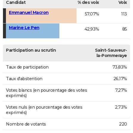
Candidat
% des voix
Voix
Emmanuel Macron
57,07%
113
Marine Le Pen
42,93%
85
Participation au scrutin
Saint-Sauveur-
la-Pommeraye
Taux de participation
73,83%
Taux d'abstention
26,17%
Votes blancs (en pourcentage des votes
7,27%
exprimés)
Votes nuls (en pourcentage des votes
2,73%
exprimés)
Nombre de votants
220