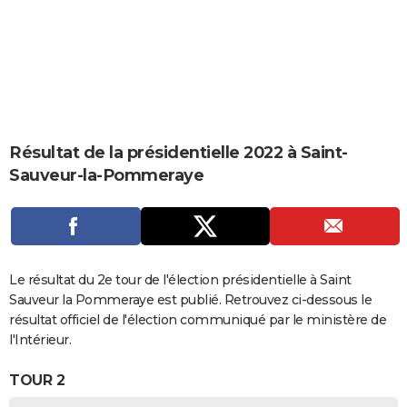
City break
Voyage de noces
Climat
Destinations
Voyage nature
Forum
+
PHOTO
GUIDES D'ACHAT
BONS PLANS
CARTE DE VOEUX
Résultat de la présidentielle 2022 à Saint-
Carte Bonne année
Carte Pâques
Carte de Noël
Carte Saint-Valentin
Carte d'anniversaire
DICTIONNAIRE
Sauveur-la-Pommeraye
Biographies
Expressions
Dictionnaire
Citations
Proverbes
PROGRAMME TV
COPAINS D'AVANT
Se connecter
Collèges
Universités
Service militaire
S'inscrire
Lycées
Primaires
Entreprises
Avis de recherche
Le résultat du 2e tour de l'élection présidentielle à Saint
AVIS DE DÉCÈS
Sauveur la Pommeraye est publié. Retrouvez ci-dessous le
FORUM
résultat officiel de l'élection communiqué par le ministère de
l'Intérieur.
Lifestyle
Sport
Television
Cinema
Bricolage
Culture
Auto
Voyage
TOUR 2