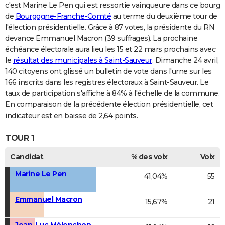
c'est Marine Le Pen qui est ressortie vainqueure dans ce bourg
de
Bourgogne-Franche-Comté
au terme du deuxième tour de
l'élection présidentielle. Grâce à 87 votes, la présidente du RN
devance Emmanuel Macron (39 suffrages). La prochaine
échéance électorale aura lieu les 15 et 22 mars prochains avec
le
résultat des municipales à Saint-Sauveur
. Dimanche 24 avril,
140 citoyens ont glissé un bulletin de vote dans l'urne sur les
166 inscrits dans les registres électoraux à Saint-Sauveur. Le
taux de participation s'affiche à 84% à l'échelle de la commune.
En comparaison de la précédente élection présidentielle, cet
indicateur est en baisse de 2,64 points.
TOUR 1
Candidat
% des voix
Voix
Marine Le Pen
41,04%
55
Emmanuel Macron
15,67%
21
Jean-Luc Mélenchon