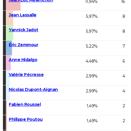
11,94%
16
Jean Lassalle
5,97%
8
Yannick Jadot
5,97%
8
Éric Zemmour
5,22%
7
Anne Hidalgo
4,48%
6
Valérie Pécresse
2,99%
4
Nicolas Dupont-Aignan
2,99%
4
Fabien Roussel
1,49%
2
Philippe Poutou
1,49%
2