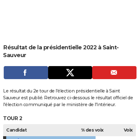
City break
Voyage de noces
Climat
Destinations
Voyage nature
Forum
+
PHOTO
GUIDES D'ACHAT
BONS PLANS
CARTE DE VOEUX
Résultat de la présidentielle 2022 à Saint-
Sauveur
Carte Bonne année
Carte Pâques
Carte de Noël
Carte Saint-Valentin
Carte d'anniversaire
DICTIONNAIRE
Biographies
Expressions
Dictionnaire
Citations
Proverbes
PROGRAMME TV
COPAINS D'AVANT
Le résultat du 2e tour de l'élection présidentielle à Saint
Se connecter
Collèges
Universités
Service militaire
S'inscrire
Lycées
Primaires
Entreprises
Avis de recherche
AVIS DE DÉCÈS
Sauveur est publié. Retrouvez ci-dessous le résultat officiel de
l'élection communiqué par le ministère de l'Intérieur.
FORUM
TOUR 2
Lifestyle
Sport
Television
Cinema
Bricolage
Culture
Auto
Voyage
Candidat
% des voix
Voix