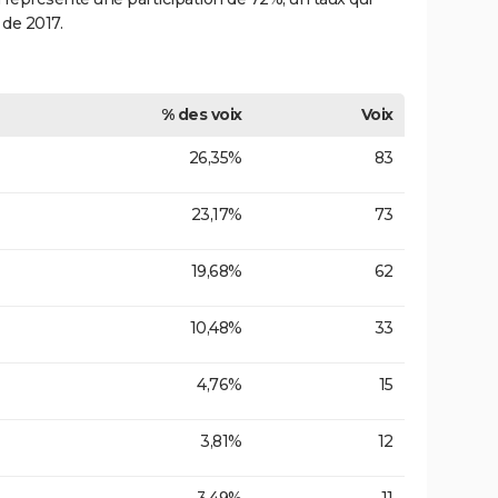
de 2017.
% des voix
Voix
26,35%
83
23,17%
73
19,68%
62
10,48%
33
4,76%
15
3,81%
12