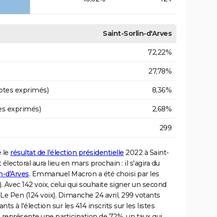
Saint-Sorlin-d'Arves
72,22%
27,78%
otes exprimés)
8,36%
es exprimés)
2,68%
299
é le
résultat de l'élection présidentielle
2022 à Saint-
électoral aura lieu en mars prochain : il s'agira du
n-d'Arves
. Emmanuel Macron a été choisi par les
). Avec 142 voix, celui qui souhaite signer un second
e Le Pen (124 voix). Dimanche 24 avril, 299 votants
nts à l'élection sur les 414 inscrits sur les listes
la représente une participation de 72%, un taux qui