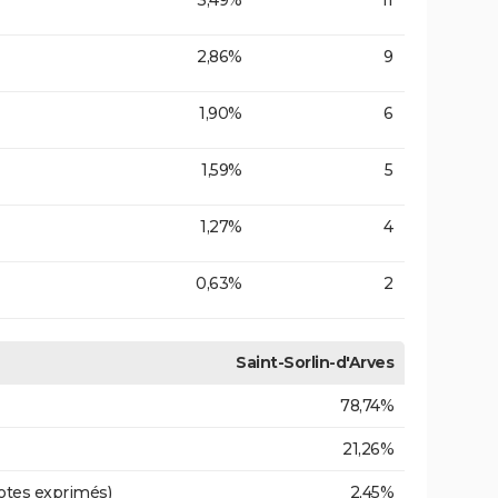
3,49%
11
2,86%
9
1,90%
6
1,59%
5
1,27%
4
0,63%
2
Saint-Sorlin-d'Arves
78,74%
21,26%
otes exprimés)
2,45%