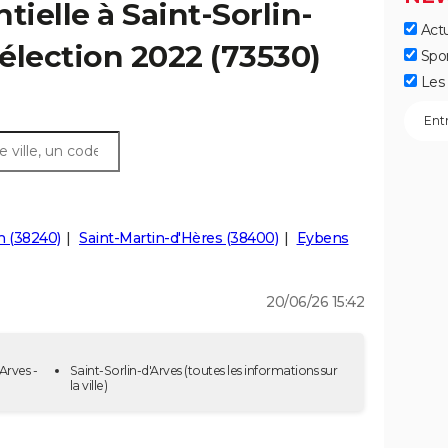
tielle à Saint-Sorlin-
Actu
 élection 2022 (73530)
Spo
Les 
n (38240)
Saint-Martin-d'Hères (38400)
Eybens
20/06/26 15:42
Arves -
Saint-Sorlin-d'Arves
(toutes les informations sur
la ville)