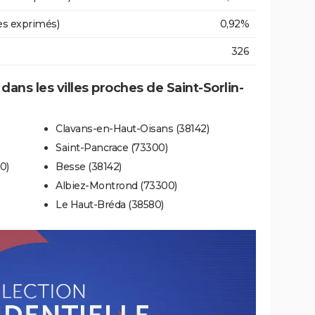
es exprimés)
0,92%
326
 dans les villes proches de Saint-Sorlin-
Clavans-en-Haut-Oisans (38142)
Saint-Pancrace (73300)
0)
Besse (38142)
Albiez-Montrond (73300)
)
Le Haut-Bréda (38580)