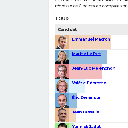
régresse de 6 points en comparaison 
TOUR 1
Candidat
Emmanuel Macron
Marine Le Pen
Jean-Luc Mélenchon
Valérie Pécresse
Éric Zemmour
Jean Lassalle
Yannick Jadot