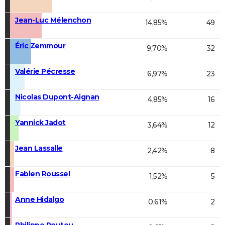
Jean-Luc Mélenchon
14,85%
49
Éric Zemmour
9,70%
32
Valérie Pécresse
6,97%
23
Nicolas Dupont-Aignan
4,85%
16
Yannick Jadot
3,64%
12
Jean Lassalle
2,42%
8
Fabien Roussel
1,52%
5
Anne Hidalgo
0,61%
2
Philippe Poutou