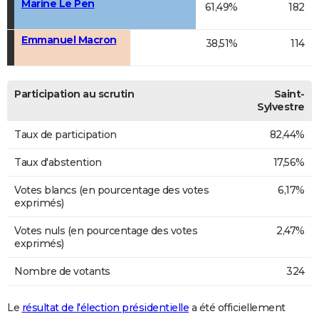
Marine Le Pen
61,49%
182
Emmanuel Macron
38,51%
114
Participation au scrutin
Saint-
Sylvestre
Taux de participation
82,44%
Taux d'abstention
17,56%
Votes blancs (en pourcentage des votes
6,17%
exprimés)
Votes nuls (en pourcentage des votes
2,47%
exprimés)
Nombre de votants
324
Le
résultat de l'élection présidentielle
a été officiellement