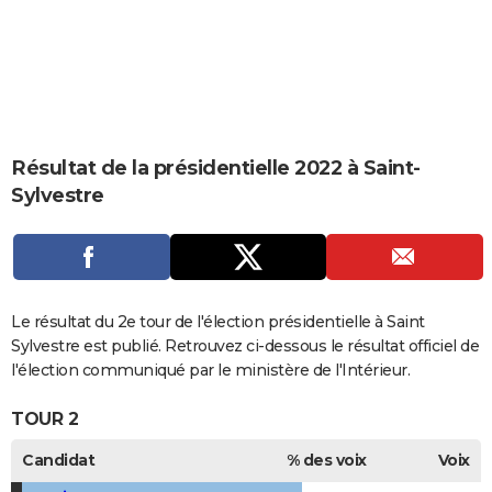
City break
Voyage de noces
Climat
Destinations
Voyage nature
Forum
+
PHOTO
GUIDES D'ACHAT
BONS PLANS
CARTE DE VOEUX
Résultat de la présidentielle 2022 à Saint-
Sylvestre
Carte Bonne année
Carte Pâques
Carte de Noël
Carte Saint-Valentin
Carte d'anniversaire
DICTIONNAIRE
Biographies
Expressions
Dictionnaire
Citations
Proverbes
PROGRAMME TV
COPAINS D'AVANT
Le résultat du 2e tour de l'élection présidentielle à Saint
Se connecter
Collèges
Universités
Service militaire
S'inscrire
Lycées
Primaires
Entreprises
Avis de recherche
AVIS DE DÉCÈS
Sylvestre est publié. Retrouvez ci-dessous le résultat officiel de
l'élection communiqué par le ministère de l'Intérieur.
FORUM
TOUR 2
Lifestyle
Sport
Television
Cinema
Bricolage
Culture
Auto
Voyage
Candidat
% des voix
Voix