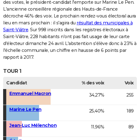
des votes, le président-candidat l'emporte sur Marine Le Pen.
L'ancienne conseillère régionale des Hauts-de-France
décroche 46% des voix. Le prochain rendez-vous électoral aura
lieu en mars prochain : il s'agira du
résultat des municipales à
Saint-Viâtre
. Sur 998 inscrits dans les registres électoraux à
Saint-Viâtre, 228 habitants n'ont pas fait usage de leur carte
d'électeur dimanche 24 avril. L'abstention s'élève donc à 23% à
l'échelle communale, un chiffre en hausse de 6 points par
rapport à 2017.
TOUR 1
Candidat
% des voix
Voix
Emmanuel Macron
34,27%
255
Marine Le Pen
25,40%
189
Jean-Luc Mélenchon
11,96%
89