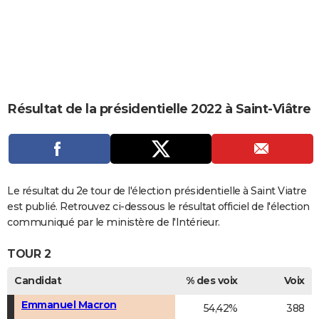
City break
Voyage de noces
Climat
Destinations
Voyage nature
Forum
+
PHOTO
GUIDES D'ACHAT
BONS PLANS
CARTE DE VOEUX
Résultat de la présidentielle 2022 à Saint-Viâtre
Carte Bonne année
Carte Pâques
Carte de Noël
Carte Saint-Valentin
Carte d'anniversaire
DICTIONNAIRE
Biographies
Expressions
Dictionnaire
Citations
Proverbes
PROGRAMME TV
COPAINS D'AVANT
Le résultat du 2e tour de l'élection présidentielle à Saint Viatre
est publié. Retrouvez ci-dessous le résultat officiel de l'élection
Se connecter
Collèges
Universités
Service militaire
S'inscrire
Lycées
Primaires
Entreprises
Avis de recherche
AVIS DE DÉCÈS
communiqué par le ministère de l'Intérieur.
FORUM
TOUR 2
Lifestyle
Sport
Television
Cinema
Bricolage
Culture
Auto
Voyage
Candidat
% des voix
Voix
Emmanuel Macron
54,42%
388