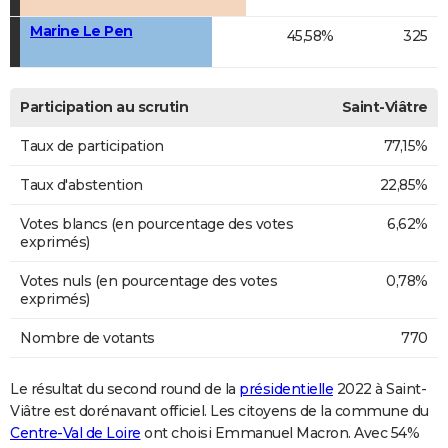
Marine Le Pen
45,58%
325
Participation au scrutin
Saint-Viâtre
Taux de participation
77,15%
Taux d'abstention
22,85%
Votes blancs (en pourcentage des votes
6,62%
exprimés)
Votes nuls (en pourcentage des votes
0,78%
exprimés)
Nombre de votants
770
Le résultat du second round de la
présidentielle
2022 à Saint-
Viâtre est dorénavant officiel. Les citoyens de la commune du
Centre-Val de Loire
ont choisi Emmanuel Macron. Avec 54%