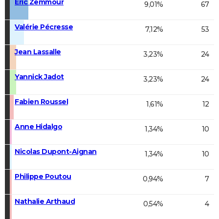
Éric Zemmour
9,01%
67
Valérie Pécresse
7,12%
53
Jean Lassalle
3,23%
24
Yannick Jadot
3,23%
24
Fabien Roussel
1,61%
12
Anne Hidalgo
1,34%
10
Nicolas Dupont-Aignan
1,34%
10
Philippe Poutou
0,94%
7
Nathalie Arthaud
0,54%
4