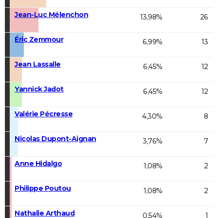
Jean-Luc Mélenchon
13,98%
26
Éric Zemmour
6,99%
13
Jean Lassalle
6,45%
12
Yannick Jadot
6,45%
12
Valérie Pécresse
4,30%
8
Nicolas Dupont-Aignan
3,76%
7
Anne Hidalgo
1,08%
2
Philippe Poutou
1,08%
2
Nathalie Arthaud
0,54%
1