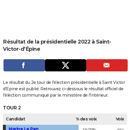
City break
Voyage de noces
Climat
Destinations
Voyage nature
Forum
+
PHOTO
GUIDES D'ACHAT
BONS PLANS
Résultat de la présidentielle 2022 à Saint-
CARTE DE VOEUX
Victor-d'Épine
Carte Bonne année
Carte Pâques
Carte de Noël
Carte Saint-Valentin
Carte d'anniversaire
DICTIONNAIRE
Biographies
Expressions
Dictionnaire
Citations
Proverbes
PROGRAMME TV
COPAINS D'AVANT
Le résultat du 2e tour de l'élection présidentielle à Saint Victor
Se connecter
Collèges
Universités
Service militaire
S'inscrire
Lycées
Primaires
Entreprises
Avis de recherche
d'Epine est publié. Retrouvez ci-dessous le résultat officiel de
AVIS DE DÉCÈS
l'élection communiqué par le ministère de l'Intérieur.
FORUM
TOUR 2
Lifestyle
Sport
Television
Cinema
Bricolage
Culture
Auto
Voyage
Candidat
% des voix
Voix
Marine Le Pen