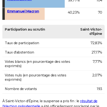
59,77%
104
Emmanuel Macron
40,23%
70
Participation au scrutin
Saint-Victor-
d'Épine
Taux de participation
72,83%
Taux d'abstention
27,17%
Votes blancs (en pourcentage des votes
7,77%
exprimés)
Votes nuls (en pourcentage des votes
2,07%
exprimés)
Nombre de votants
193
À Saint-Victor-d'Épine, le suspense a pris fin : le
résultat de
l'élection présidentielle
a été officiellement proclamé par le