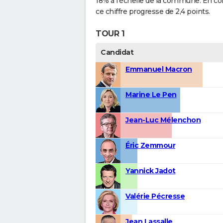
18% à l'échelle de la commune. En co
ce chiffre progresse de 2,4 points.
TOUR 1
Candidat
Emmanuel Macron
Marine Le Pen
Jean-Luc Mélenchon
Éric Zemmour
Yannick Jadot
Valérie Pécresse
Jean Lassalle