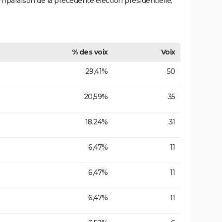
mparaison de la précédente élection présidentielle,
% des voix
Voix
29,41%
50
20,59%
35
18,24%
31
6,47%
11
6,47%
11
6,47%
11