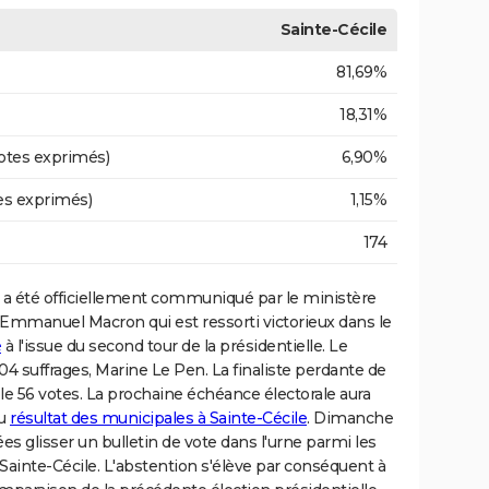
Sainte-Cécile
81,69%
18,31%
otes exprimés)
6,90%
es exprimés)
1,15%
174
a été officiellement communiqué par le ministère
st Emmanuel Macron qui est ressorti victorieux dans le
é
à l'issue du second tour de la présidentielle. Le
04 suffrages, Marine Le Pen. La finaliste perdante de
e 56 votes. La prochaine échéance électorale aura
du
résultat des municipales à Sainte-Cécile
. Dimanche
ées glisser un bulletin de vote dans l'urne parmi les
 à Sainte-Cécile. L'abstention s'élève par conséquent à