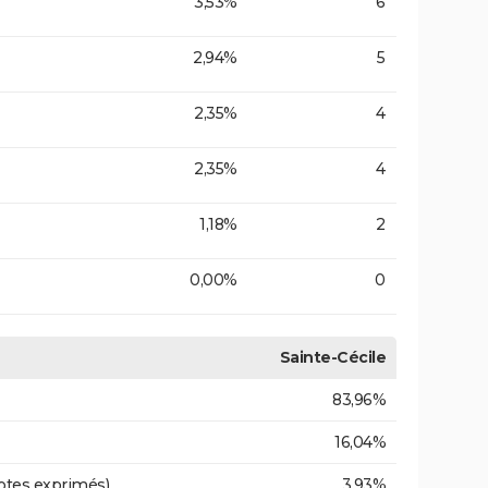
3,53%
6
2,94%
5
2,35%
4
2,35%
4
1,18%
2
0,00%
0
Sainte-Cécile
83,96%
16,04%
otes exprimés)
3,93%