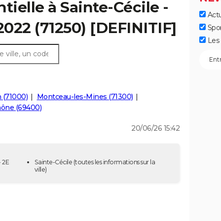
tielle à Sainte-Cécile -
Actu
2022 (71250) [DEFINITIF]
Spo
Les 
 (71000)
Montceau-les-Mines (71300)
aône (69400)
20/06/26 15:42
- 2E
Sainte-Cécile
(toutes les informations sur la
ville)