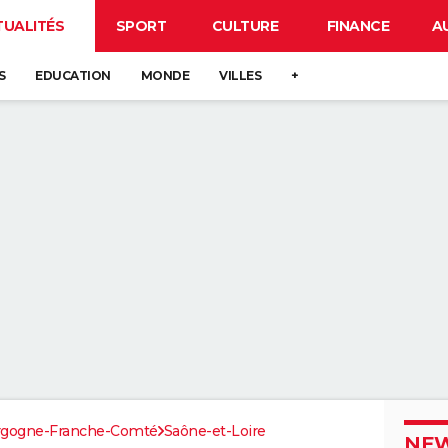
TUALITÉS
SPORT
CULTURE
FINANCE
A
S
EDUCATION
MONDE
VILLES
+
rgogne-Franche-Comté
Saône-et-Loire
NEW