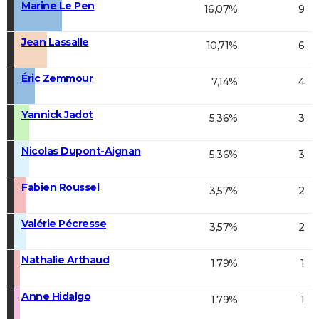
Marine Le Pen
16,07%
9
Jean Lassalle
10,71%
6
Éric Zemmour
7,14%
4
Yannick Jadot
5,36%
3
Nicolas Dupont-Aignan
5,36%
3
Fabien Roussel
3,57%
2
Valérie Pécresse
3,57%
2
Nathalie Arthaud
1,79%
1
Anne Hidalgo
1,79%
1