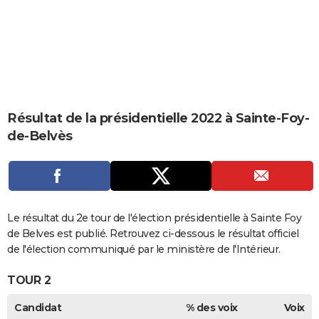
City break
Voyage de noces
Climat
Destinations
Voyage nature
Forum
+
PHOTO
GUIDES D'ACHAT
BONS PLANS
CARTE DE VOEUX
Résultat de la présidentielle 2022 à Sainte-Foy-
Carte Bonne année
Carte Pâques
Carte de Noël
Carte Saint-Valentin
Carte d'anniversaire
DICTIONNAIRE
de-Belvès
Biographies
Expressions
Dictionnaire
Citations
Proverbes
PROGRAMME TV
COPAINS D'AVANT
Se connecter
Collèges
Universités
Service militaire
S'inscrire
Lycées
Primaires
Entreprises
Avis de recherche
Le résultat du 2e tour de l'élection présidentielle à Sainte Foy
AVIS DE DÉCÈS
de Belves est publié. Retrouvez ci-dessous le résultat officiel
FORUM
de l'élection communiqué par le ministère de l'Intérieur.
Lifestyle
Sport
Television
Cinema
Bricolage
Culture
Auto
Voyage
TOUR 2
Candidat
% des voix
Voix