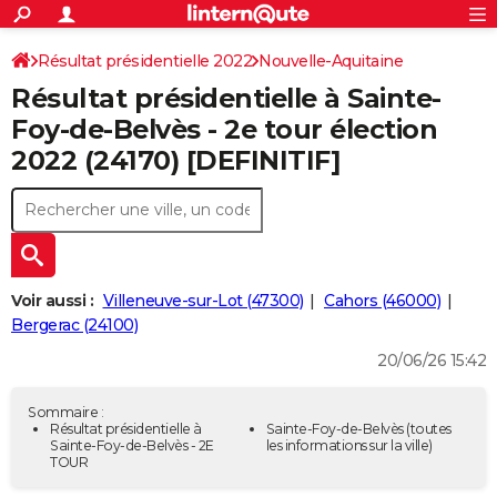
ACTUALITÉS
Connexion
S'inscrire
Résultat présidentielle 2022
Nouvelle-Aquitaine
Rechercher
Société
Education
Villes
Politique
Faits Divers
Monde
+
SPORT
Résultat présidentielle à Sainte-
Dordogne
Football
Cyclisme
Forum
Coupe du monde 2026
Tennis
Rugby
CULTURE
Foy-de-Belvès - 2e tour élection
2022 (24170) [DEFINITIF]
TNT
Cinéma
Musique
Programme TV
Streaming
Sorties cinéma
+
FINANCE
Impôts
Immobilier
Banque
Crédit
Retraite
Epargne
Risques naturels par ville
Assurance
AUTO
Réserver un essai
Berlines
Forum auto
Essais
Citadines
SUV
+
HIGH-TECH
Meilleur smartphone
Ordinateurs
Guide high-tech
Mobiles
Internet
Jeux vidéo
+
BRICOLAGE
Voir aussi :
Villeneuve-sur-Lot (47300)
Cahors (46000)
Bergerac (24100)
Aménagement intérieur
Cuisine
Jardinage
+
Forum
Extérieur
Salle de bains
Rangement
WEEK-END
20/06/26 15:42
Escapades
Expositions
Week-end nature
Guides de France
Patrimoine
Musées
+
LIFESTYLE
Sommaire :
Bien-être
Mode
+
Art de vivre
Loisirs
Modes de vie
Résultat présidentielle à
Sainte-Foy-de-Belvès
(toutes
SANTE
Sainte-Foy-de-Belvès - 2E
les informations sur la ville)
TOUR
Guide de la santé
Médicaments
+
Alimentation
Maladies
Sommeil
VOYAGE