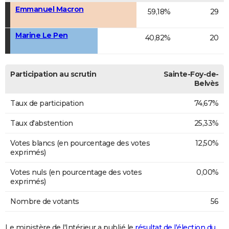
Emmanuel Macron
59,18%
29
Marine Le Pen
40,82%
20
Participation au scrutin
Sainte-Foy-de-
Belvès
Taux de participation
74,67%
Taux d'abstention
25,33%
Votes blancs (en pourcentage des votes
12,50%
exprimés)
Votes nuls (en pourcentage des votes
0,00%
exprimés)
Nombre de votants
56
Le ministère de l'Intérieur a publié le
résultat de l'élection du