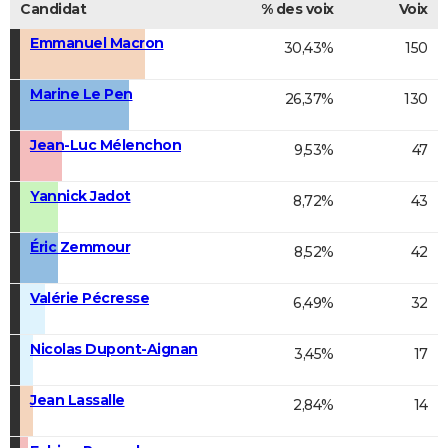
Candidat
% des voix
Voix
Emmanuel Macron
30,43%
150
Marine Le Pen
26,37%
130
Jean-Luc Mélenchon
9,53%
47
Yannick Jadot
8,72%
43
Éric Zemmour
8,52%
42
Valérie Pécresse
6,49%
32
Nicolas Dupont-Aignan
3,45%
17
Jean Lassalle
2,84%
14