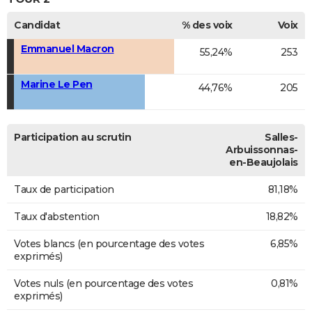
Candidat
% des voix
Voix
Emmanuel Macron
55,24%
253
Marine Le Pen
44,76%
205
Participation au scrutin
Salles-
Arbuissonnas-
en-Beaujolais
Taux de participation
81,18%
Taux d'abstention
18,82%
Votes blancs (en pourcentage des votes
6,85%
exprimés)
Votes nuls (en pourcentage des votes
0,81%
exprimés)