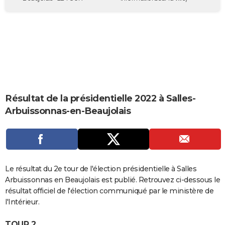
City break
Voyage de noces
Climat
Destinations
Voyage nature
Forum
+
PHOTO
GUIDES D'ACHAT
BONS PLANS
CARTE DE VOEUX
Carte Bonne année
Carte Pâques
Carte de Noël
Carte Saint-Valentin
Carte d'anniversaire
DICTIONNAIRE
Résultat de la présidentielle 2022 à Salles-
Arbuissonnas-en-Beaujolais
Biographies
Expressions
Dictionnaire
Citations
Proverbes
PROGRAMME TV
COPAINS D'AVANT
Se connecter
Collèges
Universités
Service militaire
S'inscrire
Lycées
Primaires
Entreprises
Avis de recherche
AVIS DE DÉCÈS
Le résultat du 2e tour de l'élection présidentielle à Salles
FORUM
Arbuissonnas en Beaujolais est publié. Retrouvez ci-dessous le
résultat officiel de l'élection communiqué par le ministère de
Lifestyle
Sport
Television
Cinema
Bricolage
Culture
Auto
Voyage
l'Intérieur.
TOUR 2