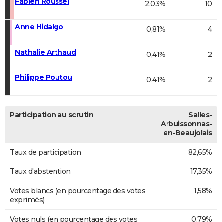
Fabien Roussel
2,03%
10
Anne Hidalgo
0,81%
4
Nathalie Arthaud
0,41%
2
Philippe Poutou
0,41%
2
Participation au scrutin
Salles-
Arbuissonnas-
en-Beaujolais
Taux de participation
82,65%
Taux d'abstention
17,35%
Votes blancs (en pourcentage des votes
1,58%
exprimés)
Votes nuls (en pourcentage des votes
0,79%