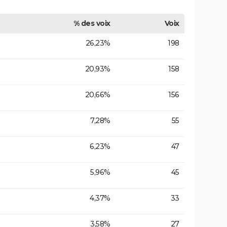
% des voix
Voix
26,23%
198
20,93%
158
20,66%
156
7,28%
55
6,23%
47
5,96%
45
4,37%
33
3,58%
27