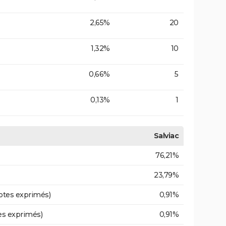
2,65%
20
1,32%
10
0,66%
5
0,13%
1
Salviac
76,21%
23,79%
otes exprimés)
0,91%
es exprimés)
0,91%