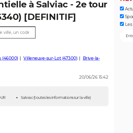
tielle à Salviac - 2e tour
Actu
6340) [DEFINITIF]
Spo
Les 
s (46000)
Villeneuve-sur-Lot (47300)
Brive-la-
20/06/26 15:42
TOUR
Salviac
(toutes les informations sur la ville)