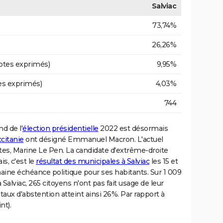
Salviac
73,74%
26,26%
otes exprimés)
9,95%
es exprimés)
4,03%
744
d de l'
élection présidentielle
2022 est désormais
citanie
ont désigné Emmanuel Macron. L'actuel
tes, Marine Le Pen. La candidate d'extrême-droite
s, c'est le
résultat des municipales à Salviac
les 15 et
aine échéance politique pour ses habitants. Sur 1 009
à Salviac, 265 citoyens n'ont pas fait usage de leur
 taux d'abstention atteint ainsi 26%. Par rapport à
nt).