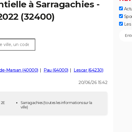
tielle à Sarragachies -
Actu
 2022 (32400)
Spo
Les 
de-Marsan (40000)
Pau (64000)
Lescar (64230)
20/06/26 15:42
 2E
Sarragachies
(toutes les informations sur la
ville)