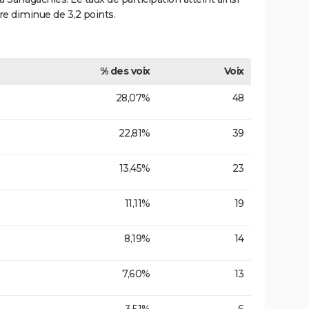
re diminue de 3,2 points.
% des voix
Voix
28,07%
48
22,81%
39
13,45%
23
11,11%
19
8,19%
14
7,60%
13