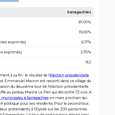
Sarragachies
81,00%
19,00%
otes exprimés)
6,17%
es exprimés)
3,70%
162
ent à sa fin : le résultat de l'
élection présidentielle
é. Emmanuel Macron est ressorti dans ce village du
casion du deuxième tour de l'élection présidentielle.
 coiffe au poteau Marine Le Pen qui décroche 72 voix. A
s municipales à Sarragachies
en mars prochain qui
t politique pour ses résidents. Pour le second tour,
 deux prétendants à l'Elysée sur les 200 personnes
 à Sarragachies. Le taux de participation atteint ainsi