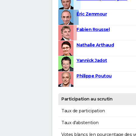
Éric Zemmour
Fabien Roussel
Nathalie Arthaud
Yannick Jadot
Philippe Poutou
Participation au scrutin
Taux de participation
Taux d'abstention
Votes blancs (en pourcentage des v