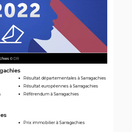
achies
© DR
agachies
Résultat départementales à Sarragachies
Résultat européennes à Sarragachies
s
Référendum à Sarragachies
ies
Prix immobilier à Sarragachies