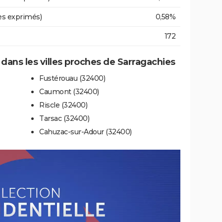
es exprimés)
0,58%
172
e dans les villes proches de Sarragachies
Fustérouau (32400)
Caumont (32400)
Riscle (32400)
Tarsac (32400)
Cahuzac-sur-Adour (32400)