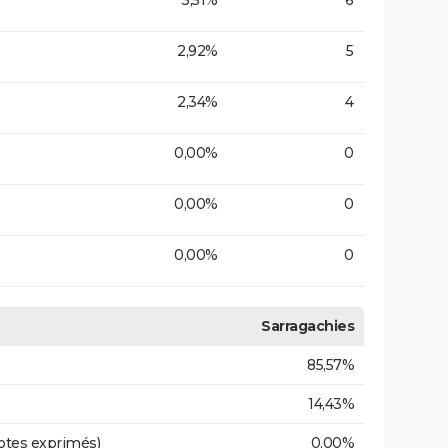
3,51%
6
2,92%
5
2,34%
4
0,00%
0
0,00%
0
0,00%
0
Sarragachies
85,57%
14,43%
otes exprimés)
0,00%