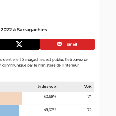
e 2022 à Sarragachies
Email
ésidentielle à Sarragachies est publié. Retrouvez ci-
ion communiqué par le ministère de l'Intérieur.
% des voix
Voix
50,68%
74
49,32%
72