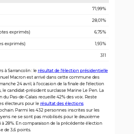
71,99%
28,01%
otes exprimés)
6,75%
es exprimés)
1,93%
311
rs à Sarrancolin : le
résultat de l'élection présidentielle
anuel Macron est arrivé dans cette commune des
che 24 avril, à l'occasion de la finale de l'élection
s, le candidat-président surclasse Marine Le Pen. La
 du Pas-de-Calais recueille 42% des voix. Reste
es électeurs pour le
résultat des élections
chain. Parmi les 432 personnes inscrites sur les
citoyens ne se sont pas mobilisés pour le deuxième
nsi à 28%. En comparaison de la précédente élection
e de 3,6 points.