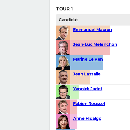
TOUR 1
Candidat
Emmanuel Macron
Jean-Luc Mélenchon
Marine Le Pen
Jean Lassalle
Yannick Jadot
Fabien Roussel
Anne Hidalgo