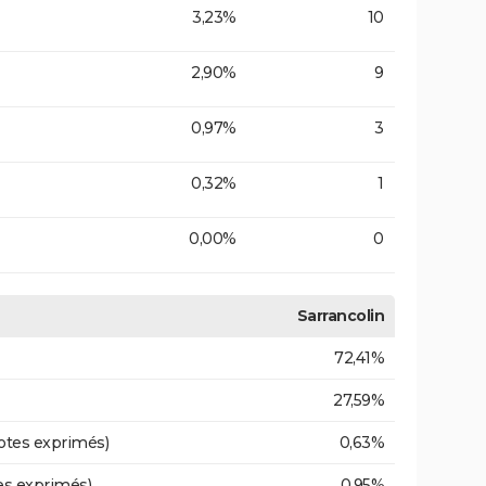
3,23%
10
2,90%
9
0,97%
3
0,32%
1
0,00%
0
Sarrancolin
72,41%
27,59%
otes exprimés)
0,63%
es exprimés)
0,95%