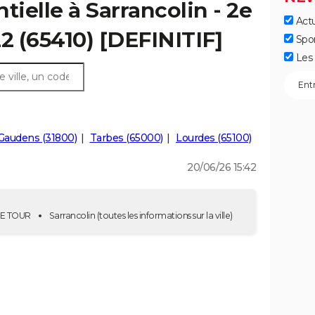
tielle à Sarrancolin - 2e
Actu
2 (65410) [DEFINITIF]
Spo
Les 
Gaudens (31800)
Tarbes (65000)
Lourdes (65100)
20/06/26 15:42
 2E TOUR
Sarrancolin
(toutes les informations sur la ville)