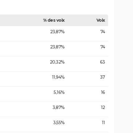
% des voix
Voix
23,87%
74
23,87%
74
20,32%
63
11,94%
37
5,16%
16
3,87%
12
3,55%
11